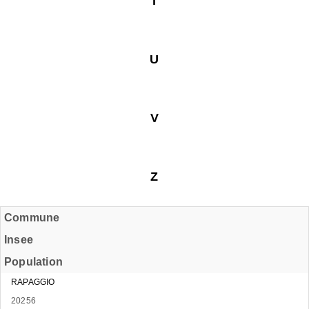
T
U
V
Z
Commune
Insee
Population
RAPAGGIO
20256