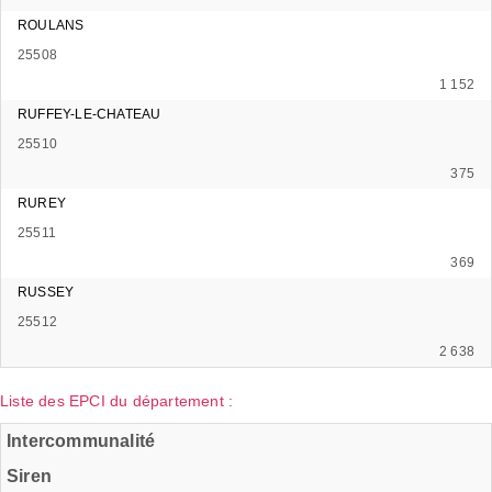
ROULANS
25508
1 152
RUFFEY-LE-CHATEAU
25510
375
RUREY
25511
369
RUSSEY
25512
2 638
Liste des EPCI du département :
Intercommunalité
Siren