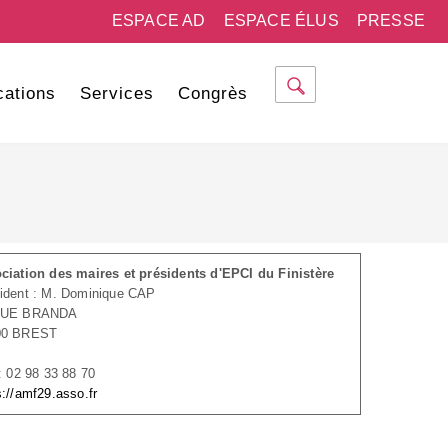
ESPACE AD
ESPACE ÉLUS
PRESSE
cations
Services
Congrès
ciation des maires et présidents d'EPCI du Finistère
ident : M. Dominique CAP
RUE BRANDA
00 BREST
 : 02 98 33 88 70
s://amf29.asso.fr