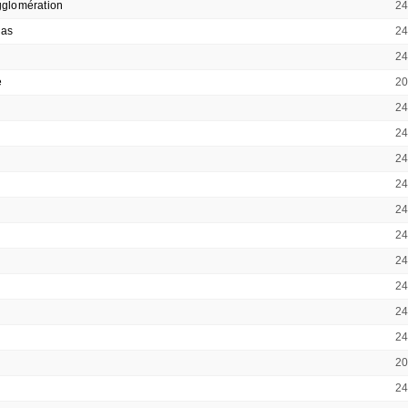
gglomération
2
las
2
2
e
2
2
2
2
2
2
2
2
2
2
2
2
2