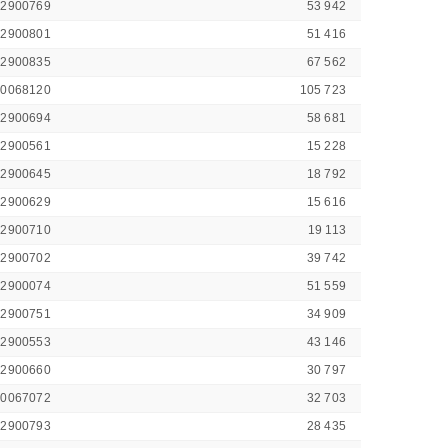
42900769
53 942
42900801
51 416
42900835
67 562
00068120
105 723
42900694
58 681
42900561
15 228
42900645
18 792
42900629
15 616
42900710
19 113
42900702
39 742
42900074
51 559
42900751
34 909
42900553
43 146
42900660
30 797
00067072
32 703
42900793
28 435