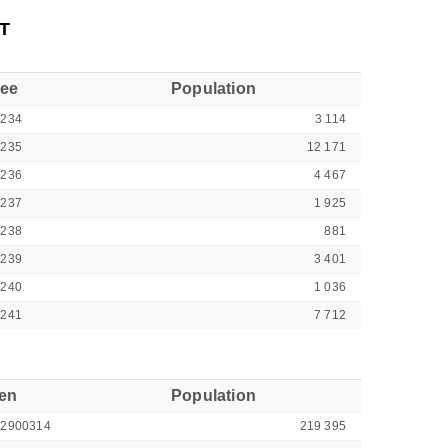
T
see
Population
9234
3 114
9235
12 171
9236
4 467
9237
1 925
9238
881
9239
3 401
9240
1 036
9241
7 712
ren
Population
42900314
219 395