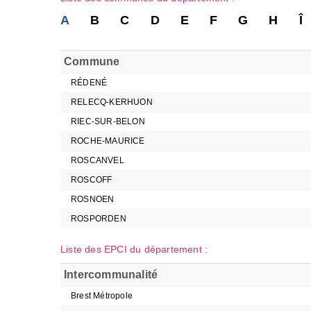
A
B
C
D
E
F
G
H
Î
Commune
RÉDENÉ
RELECQ-KERHUON
RIEC-SUR-BELON
ROCHE-MAURICE
ROSCANVEL
ROSCOFF
ROSNOEN
ROSPORDEN
Liste des EPCI du département :
Intercommunalité
Brest Métropole