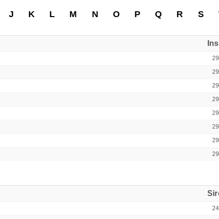
J
K
L
M
N
O
P
Q
R
S
In
2
2
2
2
2
2
2
2
Si
2