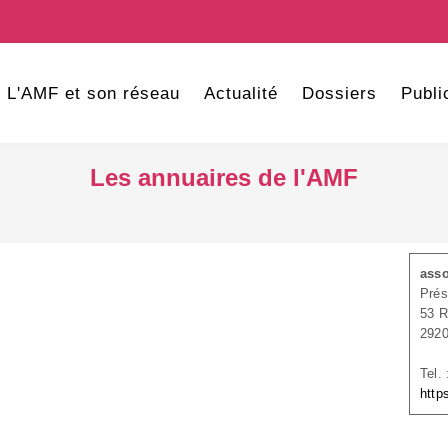
L'AMF et son réseau
Actualité
Dossiers
Publi
Les annuaires de l'AMF
asso
Prés
53 
292
Tel.
http