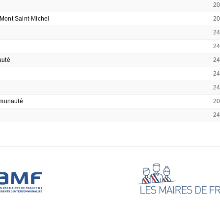
2
Mont Saint-Michel
2
2
2
auté
2
2
2
mmunauté
2
2