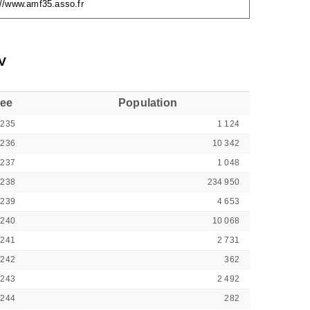
://www.amf35.asso.fr
V
see
Population
5235
1 124
5236
10 342
5237
1 048
5238
234 950
5239
4 653
5240
10 068
5241
2 731
5242
362
5243
2 492
5244
282