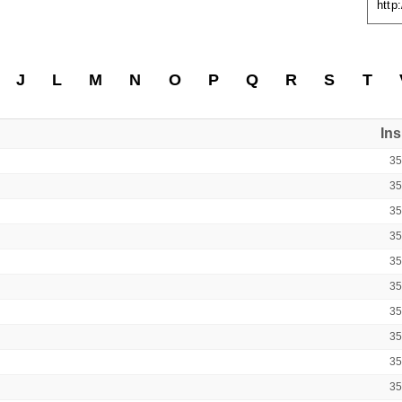
http
J
L
M
N
O
P
Q
R
S
T
In
3
3
3
3
3
3
3
3
3
3