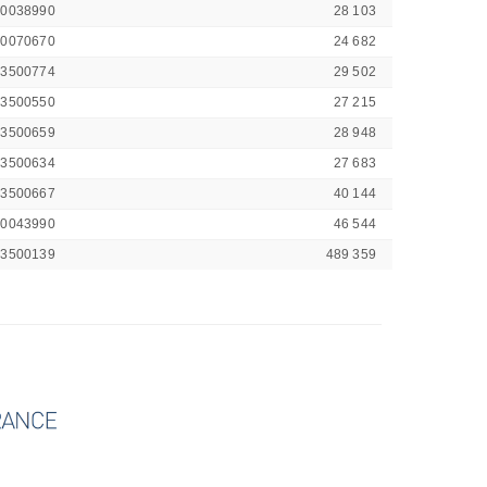
00038990
28 103
00070670
24 682
43500774
29 502
43500550
27 215
43500659
28 948
43500634
27 683
43500667
40 144
00043990
46 544
43500139
489 359