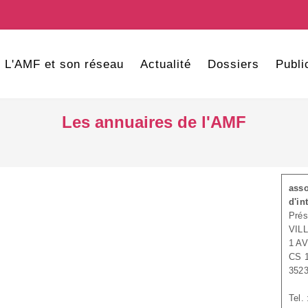
L'AMF et son réseau
Actualité
Dossiers
Publi
Les annuaires de l'AMF
asso
d'in
Prés
VIL
1 A
CS 
352
Tel.