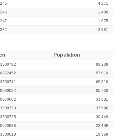
5245
4 271
5246
1 400
5247
1 075
5282
2 981
ren
Population
43500782
89 238
00072452
57 610
43500741
69 816
00039022
85 738
00070662
33 681
43500733
37 596
43500725
30 449
00070688
22 409
43500618
19 368