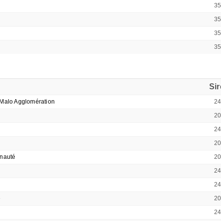
3
3
3
3
Si
-Malo Agglomération
2
2
2
2
nauté
2
2
2
e
2
2