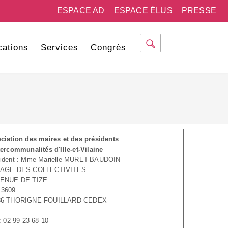
ESPACE AD
ESPACE ÉLUS
PRESSE
cations
Services
Congrès
ciation des maires et des présidents
tercommunalités d'Ille-et-Vilaine
ident : Mme Marielle MURET-BAUDOIN
LAGE DES COLLECTIVITES
VENUE DE TIZE
13609
36 THORIGNE-FOUILLARD CEDEX
 : 02 99 23 68 10