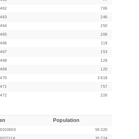
9462
706
9463
246
9464
250
9465
206
9466
119
9467
153
9468
128
9469
120
9470
3 818
9471
757
9472
226
ren
Population
00010650
56 320
0071116
35 724