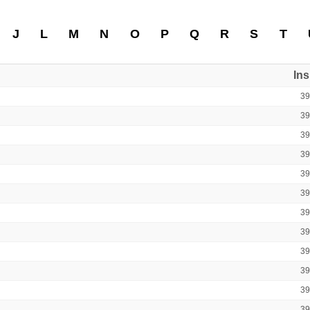
J
L
M
N
O
P
Q
R
S
T
In
3
3
3
3
3
3
3
3
3
3
3
3