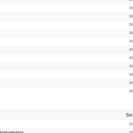
3
3
3
3
3
3
3
3
3
3
3
Si
2
Agglomération
20