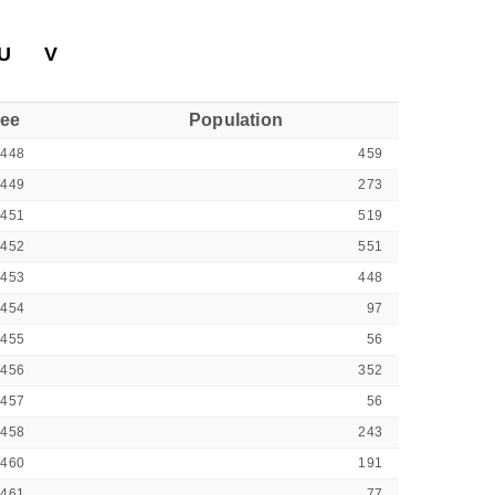
U
V
see
Population
9448
459
9449
273
9451
519
9452
551
9453
448
9454
97
9455
56
9456
352
9457
56
9458
243
9460
191
9461
77