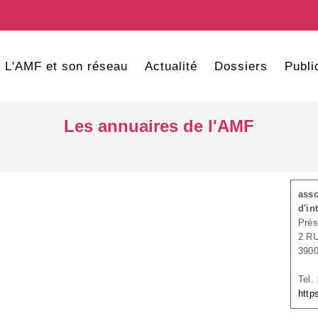
L'AMF et son réseau
Actualité
Dossiers
Publi
Les annuaires de l'AMF
asso
d'in
Pré
2 R
390
Tel.
http