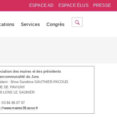
ESPACE AD
ESPACE ÉLUS
PRESSE
cations
Services
Congrès
ciation des maires et des présidents
tercommunalité du Jura
sident : Mme Sandrine GAUTHIER-PACOUD
UE DE PAVIGNY
00 LONS LE SAUNIER
 : 03 84 86 07 07
s://www.maires39.asso.fr