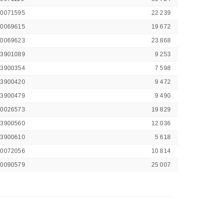
00071595
22 239
00069615
19 672
00069623
23 868
43901089
9 253
43900354
7 598
43900420
9 472
43900479
9 490
00026573
19 829
43900560
12 036
43900610
5 618
00072056
10 814
00090579
25 007