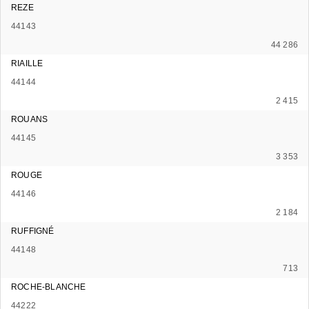
REZE
44143
44 286
RIAILLE
44144
2 415
ROUANS
44145
3 353
ROUGE
44146
2 184
RUFFIGNÉ
44148
713
ROCHE-BLANCHE
44222