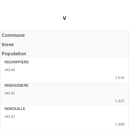
V
Commune
Insee
Population
REGRIPPIERE
44140
1 634
REMAUDIERE
44141
1 327
REMOUILLE
44142
1 969