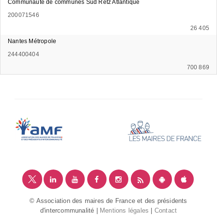
Communauté de communes Sud Retz Atlantique
200071546
26 405
Nantes Métropole
244400404
700 869
© Association des maires de France et des présidents
d'intercommunalité |
Mentions légales
|
Contact