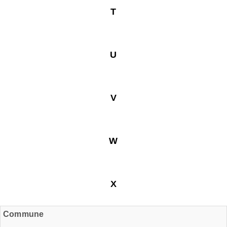
T
U
V
W
X
Commune