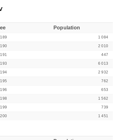
V
see
Population
6189
1 084
6190
2 010
6191
447
6193
6 013
6194
2 932
6195
762
6196
653
6198
1 562
6199
739
6200
1 451