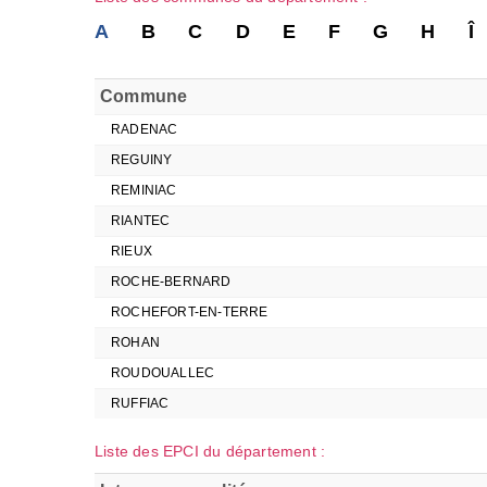
A
B
C
D
E
F
G
H
Î
Commune
RADENAC
REGUINY
REMINIAC
RIANTEC
RIEUX
ROCHE-BERNARD
ROCHEFORT-EN-TERRE
ROHAN
ROUDOUALLEC
RUFFIAC
Liste des EPCI du département :