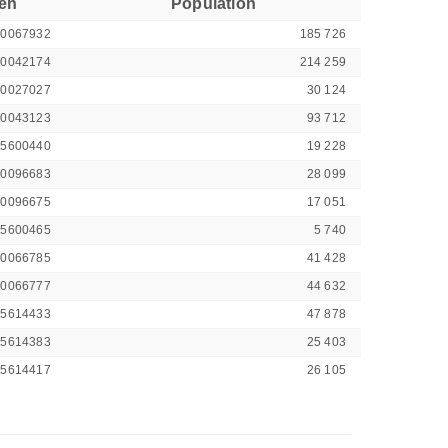
ren
Population
00067932
185 726
00042174
214 259
00027027
30 124
00043123
93 712
45600440
19 228
00096683
28 099
00096675
17 051
45600465
5 740
00066785
41 428
00066777
44 632
45614433
47 878
45614383
25 403
45614417
26 105