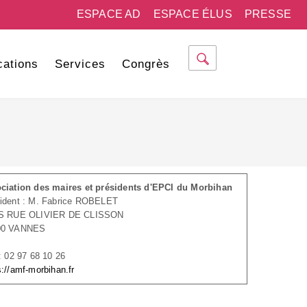
ESPACE AD
ESPACE ÉLUS
PRESSE
cations
Services
Congrès
ciation des maires et présidents d'EPCI du Morbihan
ident : M. Fabrice ROBELET
IS RUE OLIVIER DE CLISSON
00 VANNES
 : 02 97 68 10 26
s://amf-morbihan.fr