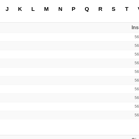
J
K
L
M
N
P
Q
R
S
T
In
5
5
5
5
5
5
5
5
5
5