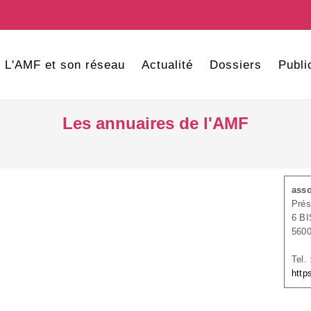
L'AMF et son réseau
Actualité
Dossiers
Publi
Les annuaires de l'AMF
asso
Prés
6 B
560
Tel.
http