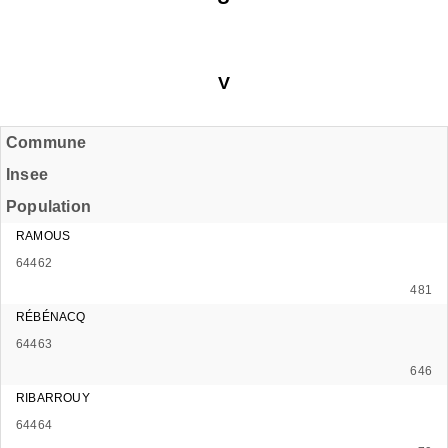
V
Commune
Insee
Population
RAMOUS
64462
481
RÉBÉNACQ
64463
646
RIBARROUY
64464