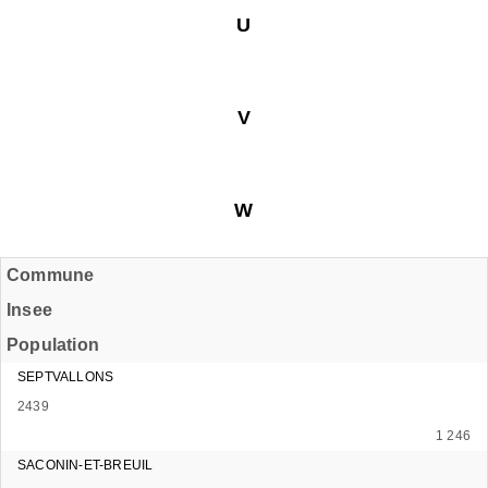
U
V
W
Commune
Insee
Population
SEPTVALLONS
2439
1 246
SACONIN-ET-BREUIL