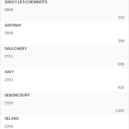
SANCY-LES-CHEMINOTS
2698
102
SAPONAY
2699
269
SAULCHERY
2701
695
SAVY
2702
631
SEBONCOURT
2703
1 097
SELENS
2704