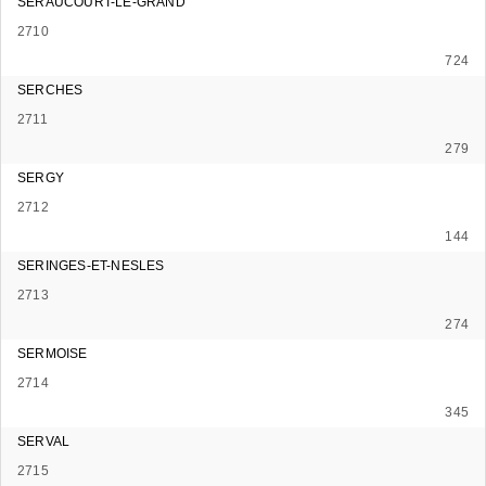
SERAUCOURT-LE-GRAND
2710
724
SERCHES
2711
279
SERGY
2712
144
SERINGES-ET-NESLES
2713
274
SERMOISE
2714
345
SERVAL
2715