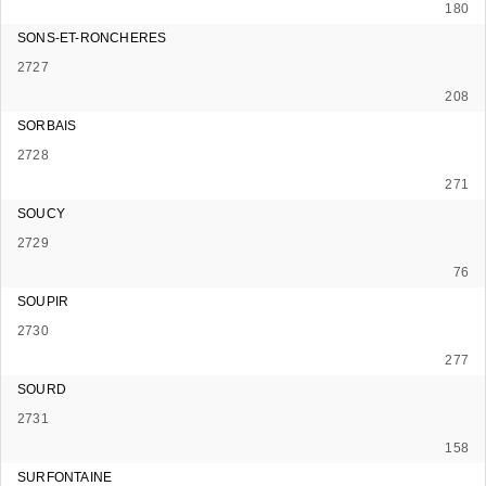
180
SONS-ET-RONCHERES
2727
208
SORBAIS
2728
271
SOUCY
2729
76
SOUPIR
2730
277
SOURD
2731
158
SURFONTAINE