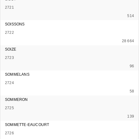
2721
514
SOISSONS
2722
28 664
SOIZE
2723
96
SOMMELANS
2724
58
SOMMERON
2725
139
SOMMETTE-EAUCOURT
2726