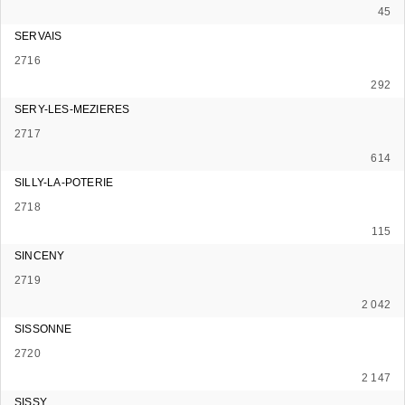
45
SERVAIS
2716
292
SERY-LES-MEZIERES
2717
614
SILLY-LA-POTERIE
2718
115
SINCENY
2719
2 042
SISSONNE
2720
2 147
SISSY