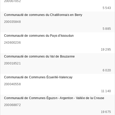
200007052
5 543
Communauté de communes du Chatillonnais en Berry
200035848
5 885
Communauté de communes du Pays d'Issoudun
243600236
19 295
Communauté de communes du Val de Bouzanne
200018521
6 020
Communauté de Communes Écueillé-Valencay
200040558
11 140
Communauté de Communes Éguzon - Argenton - Vallée de la Creuse
200068872
19 675