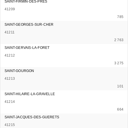
SAINT-FIRMIN-DES-PRES
41209
785
SAINT-GEORGES-SUR-CHER
41211
2 763
SAINT-GERVAIS-LA-FORET
41212
3 275
SAINT-GOURGON
41213
101
SAINT-HILAIRE-LA-GRAVELLE
41214
664
SAINT-JACQUES-DES-GUERETS
41215