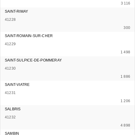
3 116
SAINT-RIMAY
41228
300
SAINT-ROMAIN-SUR-CHER
41229
1 498
SAINT-SULPICE-DE-POMMERAY
41230
1 886
SAINT-VIATRE
41231
1 206
SALBRIS
41232
4 898
SAMBIN