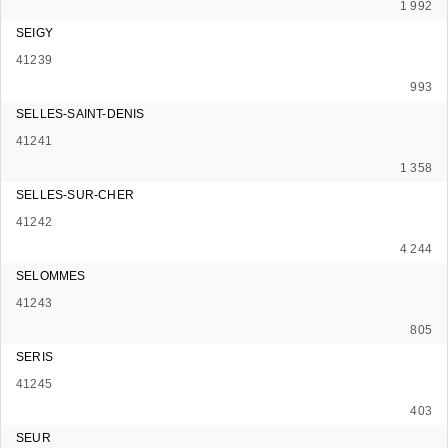
1 992
SEIGY
41239
993
SELLES-SAINT-DENIS
41241
1 358
SELLES-SUR-CHER
41242
4 244
SELOMMES
41243
805
SERIS
41245
403
SEUR