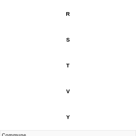
R
S
T
V
Y
Commune