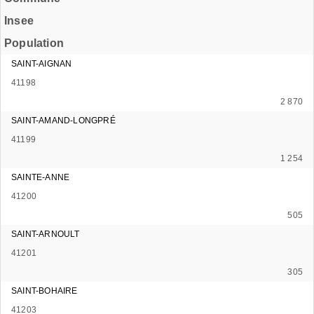
Insee
Population
SAINT-AIGNAN
41198
2 870
SAINT-AMAND-LONGPRÉ
41199
1 254
SAINTE-ANNE
41200
505
SAINT-ARNOULT
41201
305
SAINT-BOHAIRE
41203