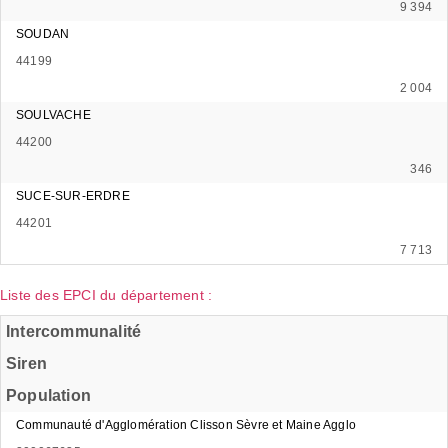
9 394
SOUDAN
44199
2 004
SOULVACHE
44200
346
SUCE-SUR-ERDRE
44201
7 713
Liste des EPCI du département :
Intercommunalité
Siren
Population
Communauté d'Agglomération Clisson Sèvre et Maine Agglo