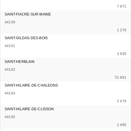
7 971
SAINT-FIACRE-SUR-MAINE
44159
1 276
SAINT-GILDAS-DES-BOIS
44161
3 930
SAINT-HERBLAIN
44162
51 681
SAINT-HILAIRE-DE-CHALEONS
44164
2 479
SAINT-HILAIRE-DE-CLISSON
44165
2 485