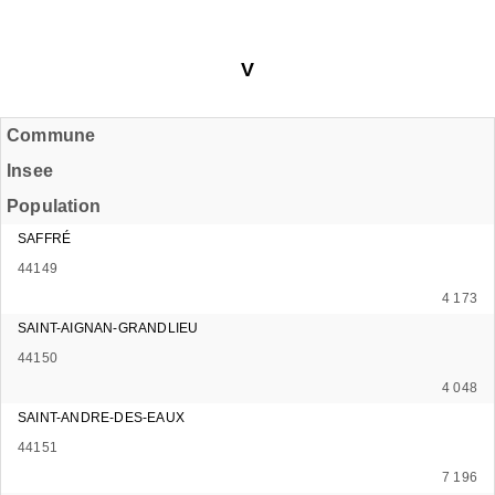
V
Commune
Insee
Population
SAFFRÉ
44149
4 173
SAINT-AIGNAN-GRANDLIEU
44150
4 048
SAINT-ANDRE-DES-EAUX
44151
7 196