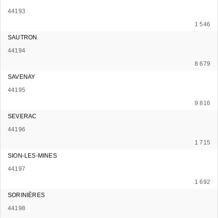
44193
1 546
SAUTRON
44194
8 679
SAVENAY
44195
9 816
SEVERAC
44196
1 715
SION-LES-MINES
44197
1 692
SORINIÈRES
44198