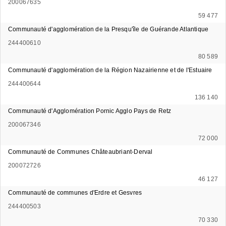
200067635
59 477
Communauté d'agglomération de la Presqu'île de Guérande Atlantique
244400610
80 589
Communauté d'agglomération de la Région Nazairienne et de l'Estuaire
244400644
136 140
Communauté d'Agglomération Pornic Agglo Pays de Retz
200067346
72 000
Communauté de Communes Châteaubriant-Derval
200072726
46 127
Communauté de communes d'Erdre et Gesvres
244400503
70 330