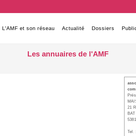
L'AMF et son réseau
Actualité
Dossiers
Publi
Les annuaires de l'AMF
asso
com
Prés
MAI
21 
BAT
538
Tel.