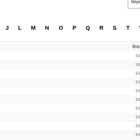
http
J
L
M
N
O
P
Q
R
S
T
In
5
5
5
5
5
5
5
5
5
5