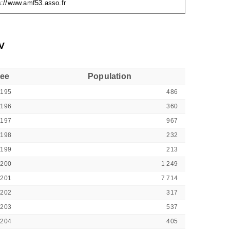
s://www.amf53.asso.fr
V
see
Population
3195
486
3196
360
3197
967
3198
232
3199
213
3200
1 249
3201
7 714
3202
317
3203
537
3204
405