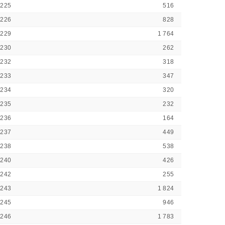
3225
516
3226
828
3229
1 764
3230
262
3232
318
3233
347
3234
320
3235
232
3236
164
3237
449
3238
538
3240
426
3242
255
3243
1 824
3245
946
3246
1 783