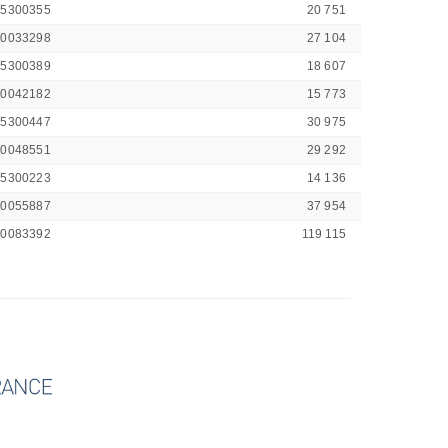
45300355
20 751
00033298
27 104
45300389
18 607
00042182
15 773
45300447
30 975
00048551
29 292
45300223
14 136
00055887
37 954
00083392
119 115