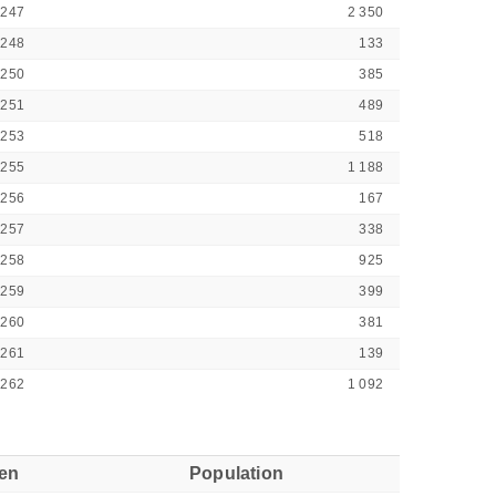
3247
2 350
3248
133
3250
385
3251
489
3253
518
3255
1 188
3256
167
3257
338
3258
925
3259
399
3260
381
3261
139
3262
1 092
ren
Population