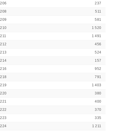
3206
237
3208
511
3209
581
3210
1 520
211
1 491
3212
456
3213
524
3214
157
3216
952
3218
791
3219
1 403
3220
380
3221
400
3222
370
3223
335
3224
1 211