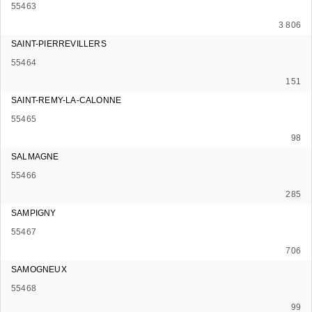
55463
3 806
SAINT-PIERREVILLERS
55464
151
SAINT-REMY-LA-CALONNE
55465
98
SALMAGNE
55466
285
SAMPIGNY
55467
706
SAMOGNEUX
55468
99