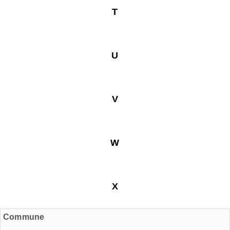
T
U
V
W
X
Commune