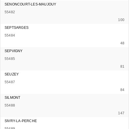
SENONCOURT-LES-MAUJOUY
55482
100
SEPTSARGES
55484
48
SEPVIGNY
55485
81
SEUZEY
55487
84
SILMONT
55488
147
SIVRY-LA-PERCHE
55489