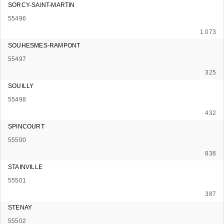
SORCY-SAINT-MARTIN
55496
1 073
SOUHESMES-RAMPONT
55497
325
SOUILLY
55498
432
SPINCOURT
55500
836
STAINVILLE
55501
387
STENAY
55502