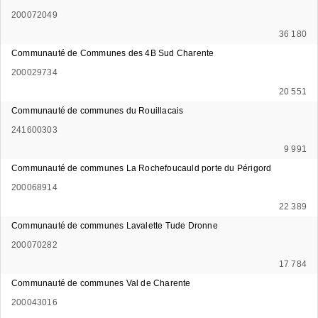
200072049
36 180
Communauté de Communes des 4B Sud Charente
200029734
20 551
Communauté de communes du Rouillacais
241600303
9 991
Communauté de communes La Rochefoucauld porte du Périgord
200068914
22 389
Communauté de communes Lavalette Tude Dronne
200070282
17 784
Communauté de communes Val de Charente
200043016