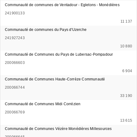
Communauté de communes de Ventadour - Egletons - Monédières
241900133
11 137
Communauté de communes du Pays d'Uzerche
241927243
10 880
Communauté de Communes du Pays de Lubersac-Pompadour
200066603
6 904
Communauté de Communes Haute-Corrèze Communauté
200066744
33 190
Communauté de Communes Midi Corrézien
200066769
13 615
Communauté de Communes Vézère Monédières Millesources
200066645