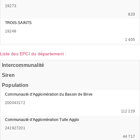
19273
820
TROIS-SAINTS
19248
1 405
Liste des EPCI du département :
Intercommunalité
Siren
Population
Communauté d'Agglomération du Bassin de Brive
200043172
112 229
Communauté d'Agglomération Tulle Agglo
241927201
44 717