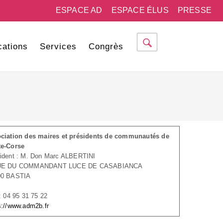
ESPACE AD
ESPACE ÉLUS
PRESSE
cations
Services
Congrès
ciation des maires et présidents de communautés de
te-Corse
ident : M. Don Marc ALBERTINI
UE DU COMMANDANT LUCE DE CASABIANCA
00 BASTIA
 : 04 95 31 75 22
s://www.adm2b.fr