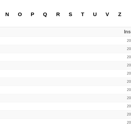
N
O
P
Q
R
S
T
U
V
Z
In
2
2
2
2
2
2
2
2
2
2
2