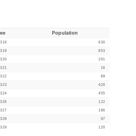
see
Population
0318
630
0319
853
0320
291
0321
16
0322
89
0323
420
0324
455
0326
122
0327
186
0328
97
0329
120