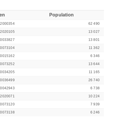
ren
Population
42000354
62 490
42020105
13 027
00033827
13 801
00073104
11 362
00015162
6 346
00073252
13 644
00034205
11 165
00036499
26 740
00042943
6 738
42020071
10 224
00073120
7 939
00073138
6 246