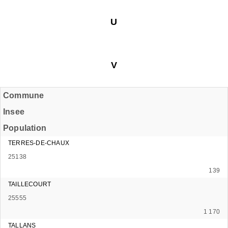
U
V
Commune
Insee
Population
TERRES-DE-CHAUX
25138
139
TAILLECOURT
25555
1 170
TALLANS