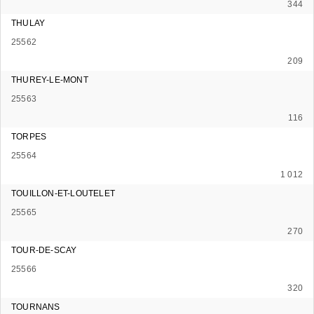
344
THULAY
25562
209
THUREY-LE-MONT
25563
116
TORPES
25564
1 012
TOUILLON-ET-LOUTELET
25565
270
TOUR-DE-SCAY
25566
320
TOURNANS