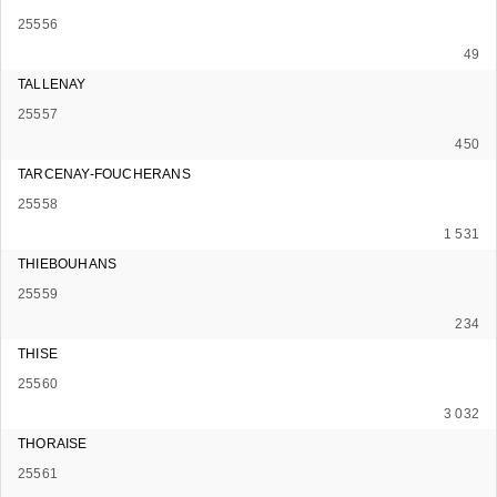
25556
49
TALLENAY
25557
450
TARCENAY-FOUCHERANS
25558
1 531
THIEBOUHANS
25559
234
THISE
25560
3 032
THORAISE
25561