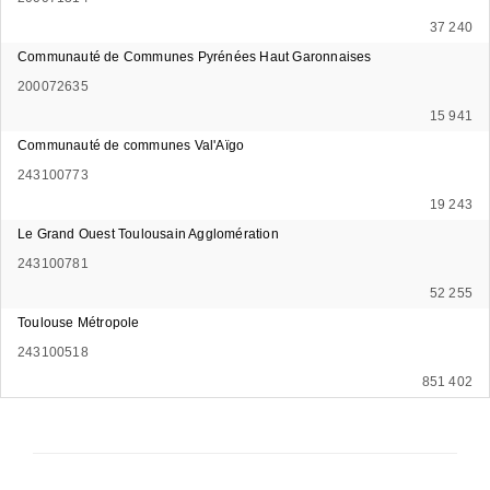
37 240
Communauté de Communes Pyrénées Haut Garonnaises
200072635
15 941
Communauté de communes Val'Aïgo
243100773
19 243
Le Grand Ouest Toulousain Agglomération
243100781
52 255
Toulouse Métropole
243100518
851 402