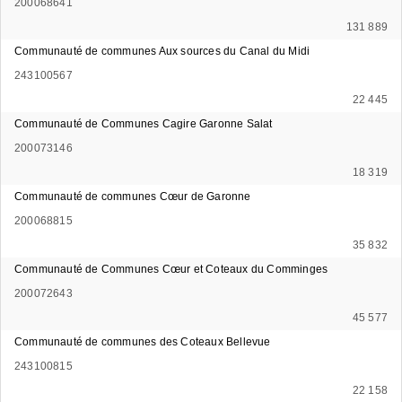
200068641
131 889
Communauté de communes Aux sources du Canal du Midi
243100567
22 445
Communauté de Communes Cagire Garonne Salat
200073146
18 319
Communauté de communes Cœur de Garonne
200068815
35 832
Communauté de Communes Cœur et Coteaux du Comminges
200072643
45 577
Communauté de communes des Coteaux Bellevue
243100815
22 158