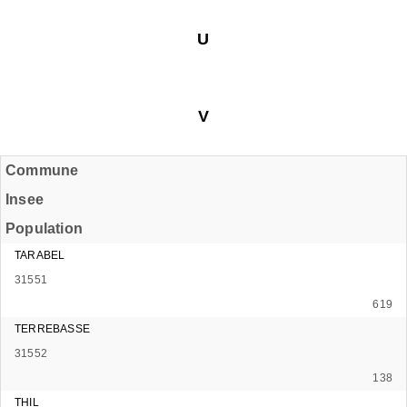
U
V
Commune
Insee
Population
TARABEL
31551
619
TERREBASSE
31552
138
THIL