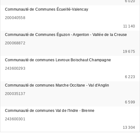
6 020
Communauté de Communes Écueillé-Valencay
200040558
11 140
Communauté de Communes Éguzon - Argenton - Vallée de la Creuse
200068872
19 675
Communauté de communes Levroux Boischaut Champagne
243600293
6 223
Communauté de communes Marche Occitane - Val d'Anglin
200035137
6 599
Communauté de communes Val de l'Indre - Brenne
243600301
13 304