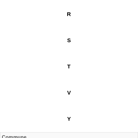
R
S
T
V
Y
Commune