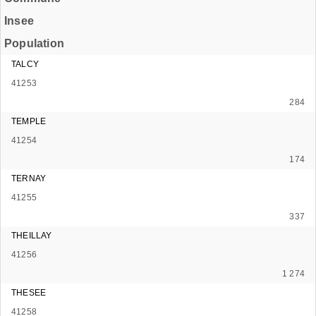
Insee
Population
TALCY
41253
284
TEMPLE
41254
174
TERNAY
41255
337
THEILLAY
41256
1 274
THESEE
41258