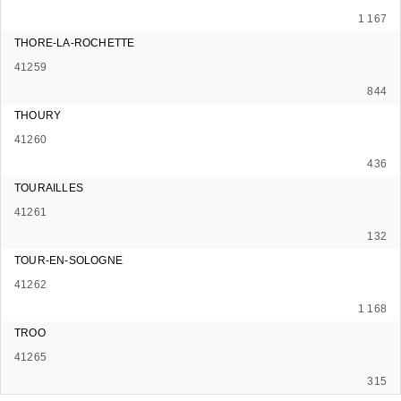
1 167
THORE-LA-ROCHETTE
41259
844
THOURY
41260
436
TOURAILLES
41261
132
TOUR-EN-SOLOGNE
41262
1 168
TROO
41265
315