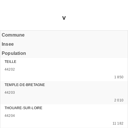
V
Commune
Insee
Population
TEILLE
44202
1 850
TEMPLE-DE-BRETAGNE
44203
2 010
THOUARE-SUR-LOIRE
44204
11 182