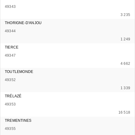
49343
3 235
THORIGNE-D'ANJOU
49344
1 249
TIERCE
49347
4 662
TOUTLEMONDE
49352
1 339
TRÉLAZÉ
49353
16 518
TREMENTINES
49355