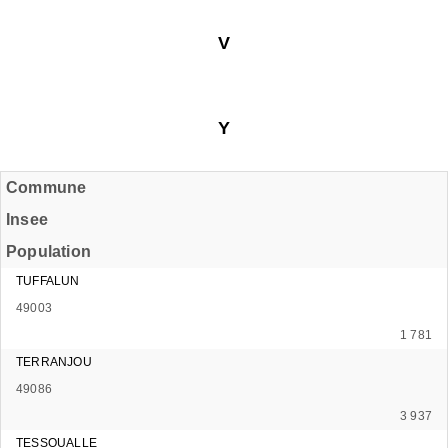
V
Y
Commune
Insee
Population
TUFFALUN
49003
1 781
TERRANJOU
49086
3 937
TESSOUALLE