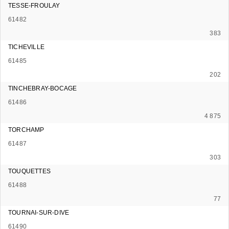
TESSE-FROULAY
61482
383
TICHEVILLE
61485
202
TINCHEBRAY-BOCAGE
61486
4 875
TORCHAMP
61487
303
TOUQUETTES
61488
77
TOURNAI-SUR-DIVE
61490