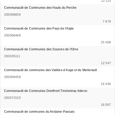
12 115
Communauté de Communes des Hauts du Perche
200068856
7 979
Communauté de Communes des Pays de l'Aigle
200068468
25 408
Communauté de Communes des Sources de l'Orne
200035111
12 547
Communauté de communes des Vallées d’Auge et du Merlerault
200069458
14 446
Communauté de Communes Domfront Tinchebray Interco
200071520
16 067
Communauté de communes du Andaine-Passais