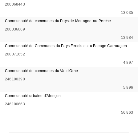
200068443
13 035
Communauté de communes du Pays de Mortagne-au-Perche
200036069
13 984
Communauté de Communes du Pays Fertois et du Bocage Carrougien
200071652
4 897
Communauté de communes du Val d'Orne
246100390
5 896
Communauté urbaine d'Alençon
246100663
56 863