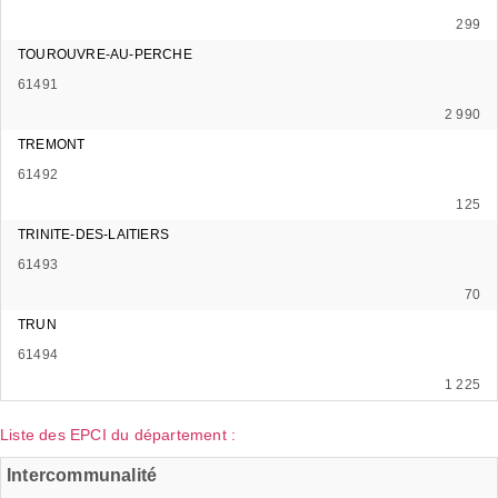
299
TOUROUVRE-AU-PERCHE
61491
2 990
TREMONT
61492
125
TRINITE-DES-LAITIERS
61493
70
TRUN
61494
1 225
Liste des EPCI du département :
Intercommunalité