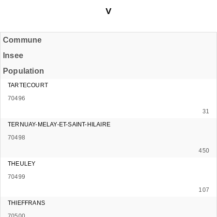
V
Commune
Insee
Population
TARTECOURT
70496
31
TERNUAY-MELAY-ET-SAINT-HILAIRE
70498
450
THEULEY
70499
107
THIEFFRANS
70500