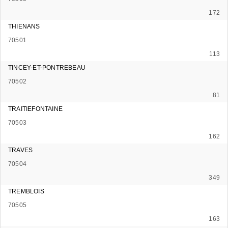
172
THIENANS
70501
113
TINCEY-ET-PONTREBEAU
70502
81
TRAITIEFONTAINE
70503
162
TRAVES
70504
349
TREMBLOIS
70505
163