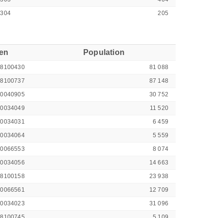
1304
205
ren
Population
48100430
81 088
48100737
87 148
00040905
30 752
00034049
11 520
00034031
6 459
00034064
5 559
00066553
8 074
00034056
14 663
48100158
23 938
00066561
12 709
00034023
31 096
48100745
5 109