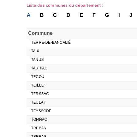
Liste des communes du département :
A
B
C
D
E
F
G
I
J
Commune
TERRE-DE-BANCALIÉ
TAIX
TANUS
TAURIAC
TECOU
TEILLET
TERSSAC
TEULAT
TEYSSODE
TONNAC
TREBAN
TREBAS