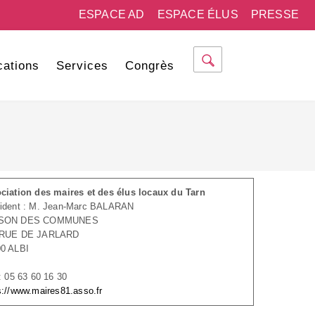
ESPACE AD
ESPACE ÉLUS
PRESSE
cations
Services
Congrès
ciation des maires et des élus locaux du Tarn
ident : M. Jean-Marc BALARAN
SON DES COMMUNES
 RUE DE JARLARD
0 ALBI
 : 05 63 60 16 30
s://www.maires81.asso.fr