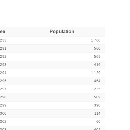
see
Population
1233
1 760
1291
560
1292
569
1293
416
1294
1 129
1295
464
1297
1 225
1298
509
1299
390
1300
114
1302
60
1303
404