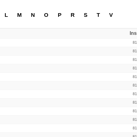
L
M
N
O
P
R
S
T
V
In
8
8
8
8
8
8
8
8
8
8
8
8