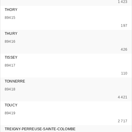
1 423
THORY
89415
197
THURY
89416
426
TISSEY
89417
110
TONNERRE
89418
4 421
TOUCY
89419
2 717
TREIGNY-PERREUSE-SAINTE-COLOMBE