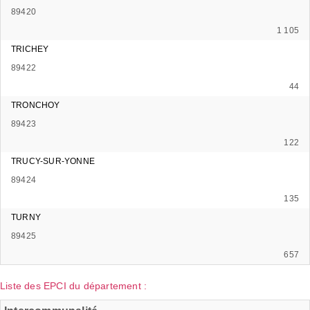
89420
1 105
TRICHEY
89422
44
TRONCHOY
89423
122
TRUCY-SUR-YONNE
89424
135
TURNY
89425
657
Liste des EPCI du département :