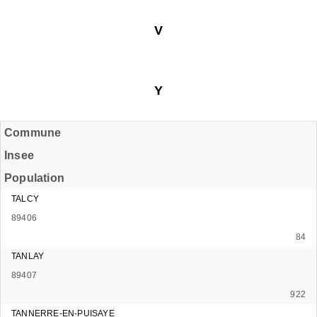
V
Y
Commune
Insee
Population
TALCY
89406
84
TANLAY
89407
922
TANNERRE-EN-PUISAYE