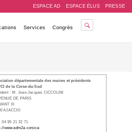
ESPACE AD
ESPACE ÉLUS
PRESSE
cations
Services
Congrès
ciation départementale des maires et présidents
CI de la Corse-du-Sud
ident : M. Jean-Jacques CICCOLINI
AVENUE DE PARIS
MANT III
00 AJACCIO
 : 04 95 21 32 71
s://www.adm2a.corsica