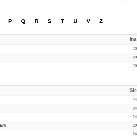
P
Q
R
S
T
U
V
Z
In
2
2
2
Si
2
2
2
ravo
2
2