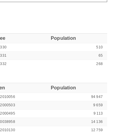
see
Population
0330
510
0331
65
0332
268
ren
Population
42010056
94 947
42000503
9 659
42000495
9 113
00038958
14 136
42010130
12 759