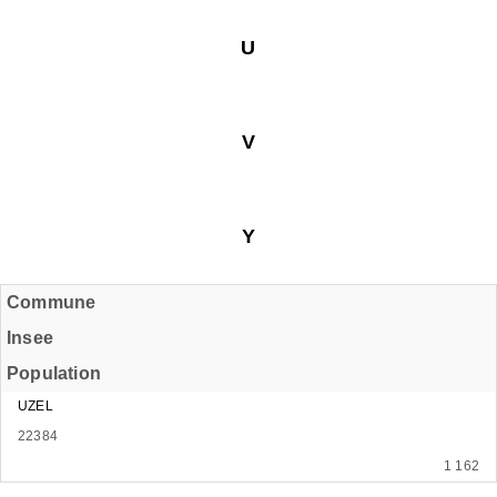
U
V
Y
Commune
Insee
Population
UZEL
22384
1 162