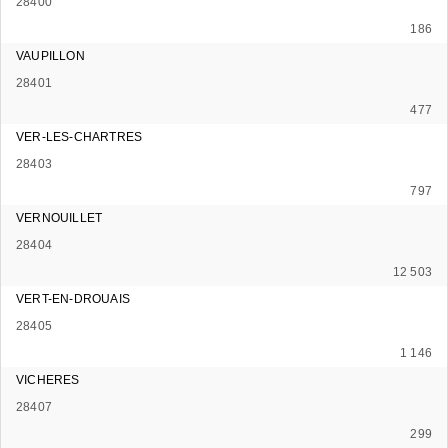
28400
186
VAUPILLON
28401
477
VER-LES-CHARTRES
28403
797
VERNOUILLET
28404
12 503
VERT-EN-DROUAIS
28405
1 146
VICHERES
28407
299