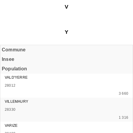
V
Y
Commune
Insee
Population
VALD'YERRE
28012
3 660
VILLEMAURY
28330
1 316
VARIZE