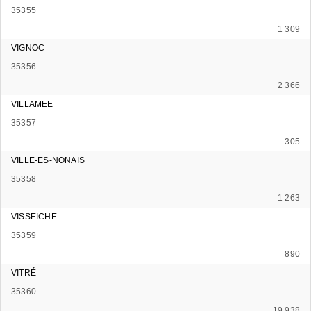
35355
1 309
VIGNOC
35356
2 366
VILLAMEE
35357
305
VILLE-ES-NONAIS
35358
1 263
VISSEICHE
35359
890
VITRÉ
35360
19 938