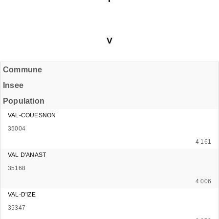
V
Commune
Insee
Population
VAL-COUESNON
35004
4 161
VAL D'ANAST
35168
4 006
VAL-D'IZE
35347