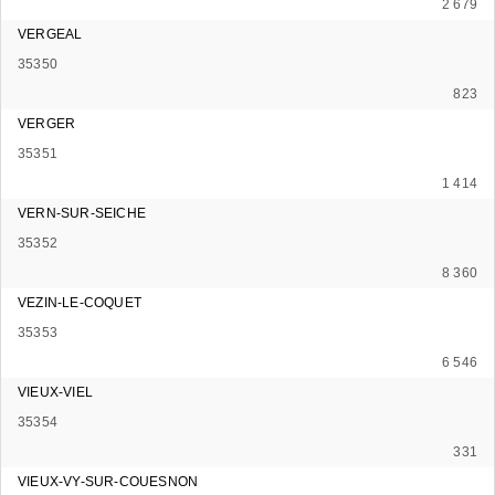
2 679
VERGEAL
35350
823
VERGER
35351
1 414
VERN-SUR-SEICHE
35352
8 360
VEZIN-LE-COQUET
35353
6 546
VIEUX-VIEL
35354
331
VIEUX-VY-SUR-COUESNON