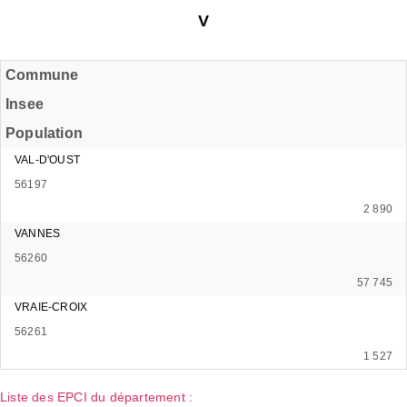
V
Commune
Insee
Population
VAL-D'OUST
56197
2 890
VANNES
56260
57 745
VRAIE-CROIX
56261
1 527
Liste des EPCI du département :