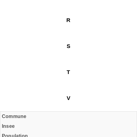
R
S
T
V
Commune
Insee
Population