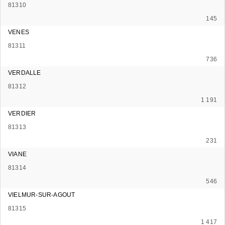
81310
145
VENES
81311
736
VERDALLE
81312
1 191
VERDIER
81313
231
VIANE
81314
546
VIELMUR-SUR-AGOUT
81315
1 417