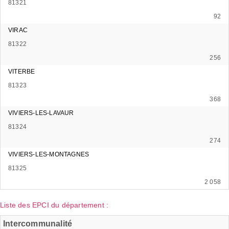
81321
92
VIRAC
81322
256
VITERBE
81323
368
VIVIERS-LES-LAVAUR
81324
274
VIVIERS-LES-MONTAGNES
81325
2 058
Liste des EPCI du département :
Intercommunalité