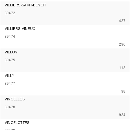
VILLIERS-SAINT-BENOIT
89472
437
VILLIERS-VINEUX
89474
296
VILLON
89475
113
VILLY
89477
98
VINCELLES
89478
934
VINCELOTTES