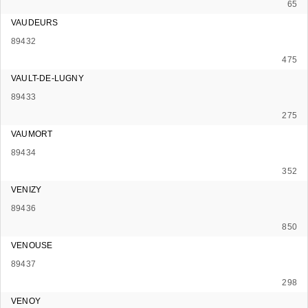
65
VAUDEURS
89432
475
VAULT-DE-LUGNY
89433
275
VAUMORT
89434
352
VENIZY
89436
850
VENOUSE
89437
298
VENOY