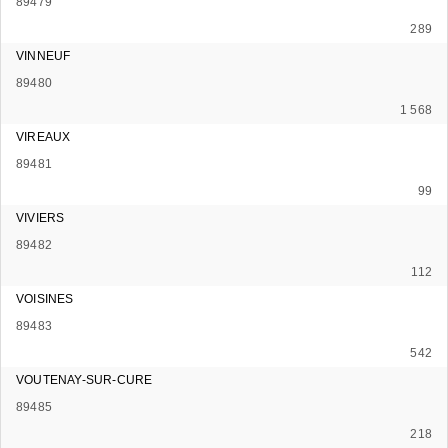
89479
289
VINNEUF
89480
1 568
VIREAUX
89481
99
VIVIERS
89482
112
VOISINES
89483
542
VOUTENAY-SUR-CURE
89485
218