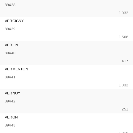
89438
1 932
VERGIGNY
89439
1 506
VERLIN
89440
417
VERMENTON
89441
1 332
VERNOY
89442
251
VERON
89443