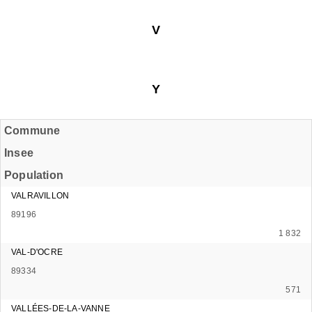
V
Y
Commune
Insee
Population
VALRAVILLON
89196
1 832
VAL-D'OCRE
89334
571
VALLÉES-DE-LA-VANNE