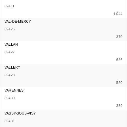
89411
1 044
VAL-DE-MERCY
89426
370
VALLAN
89427
686
VALLERY
89428
580
VARENNES
89430
339
VASSY-SOUS-PISY
89431