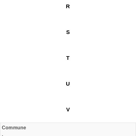
R
S
T
U
V
Commune