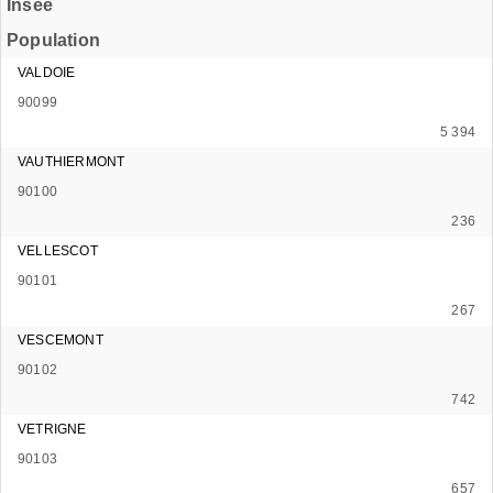
Insee
Population
VALDOIE
90099
5 394
VAUTHIERMONT
90100
236
VELLESCOT
90101
267
VESCEMONT
90102
742
VETRIGNE
90103
657