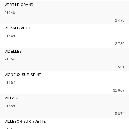
VERT-LE-GRAND
91648
2 473
VERT-LE-PETIT
91649
2 739
VIDELLES
91654
591
VIGNEUX-SUR-SEINE
91657
31 607
VILLABE
91659
5 874
VILLEBON-SUR-YVETTE