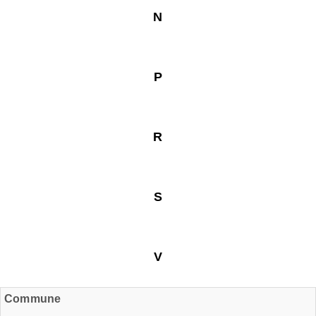
N
P
R
S
V
Commune