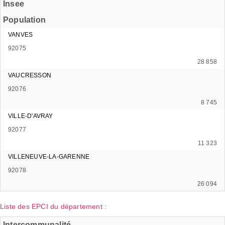
Insee
Population
VANVES
92075
28 858
VAUCRESSON
92076
8 745
VILLE-D'AVRAY
92077
11 323
VILLENEUVE-LA-GARENNE
92078
26 094
Liste des EPCI du département :
Intercommunalité