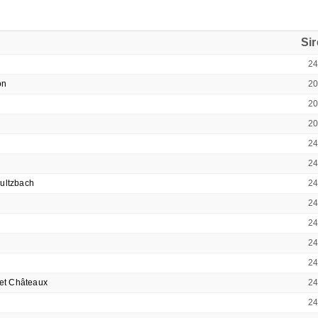
Si
2
on
2
2
2
2
2
ultzbach
2
2
2
2
2
et Châteaux
2
2