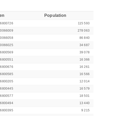
ren
Population
46800726
115 593
00066009
278 063
00066058
86 840
00066025
34 687
46800569
39 078
46800551
16 366
46800676
16 261
46800585
16 566
46800205
12 014
46800445
16 579
46800577
18 501
46800494
13 440
46800395
9 215