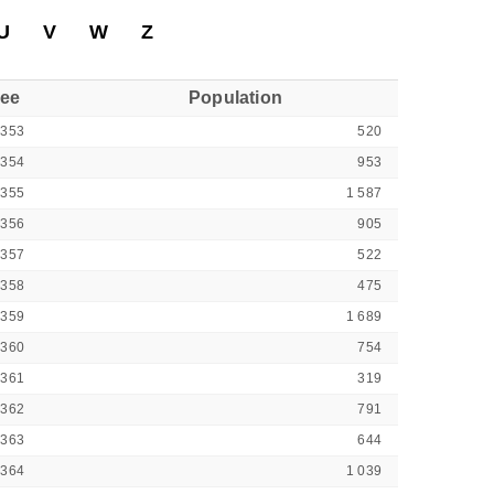
U
V
W
Z
see
Population
8353
520
8354
953
8355
1 587
8356
905
8357
522
8358
475
8359
1 689
8360
754
8361
319
8362
791
8363
644
8364
1 039