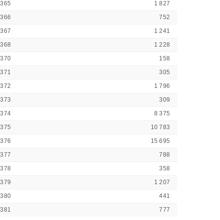
8365
1 827
8366
752
8367
1 241
8368
1 228
8370
158
8371
305
8372
1 796
8373
309
8374
8 375
8375
10 783
8376
15 695
8377
788
8378
358
8379
1 207
8380
441
8381
777