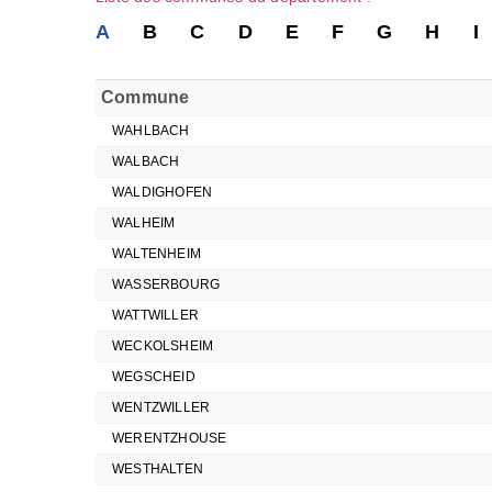
A
B
C
D
E
F
G
H
I
Commune
WAHLBACH
WALBACH
WALDIGHOFEN
WALHEIM
WALTENHEIM
WASSERBOURG
WATTWILLER
WECKOLSHEIM
WEGSCHEID
WENTZWILLER
WERENTZHOUSE
WESTHALTEN