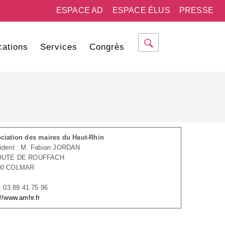
ESPACE AD
ESPACE ÉLUS
PRESSE
cations
Services
Congrès
ciation des maires du Haut-Rhin
ident : M. Fabian JORDAN
OUTE DE ROUFFACH
00 COLMAR
 : 03 89 41 75 96
://www.amhr.fr