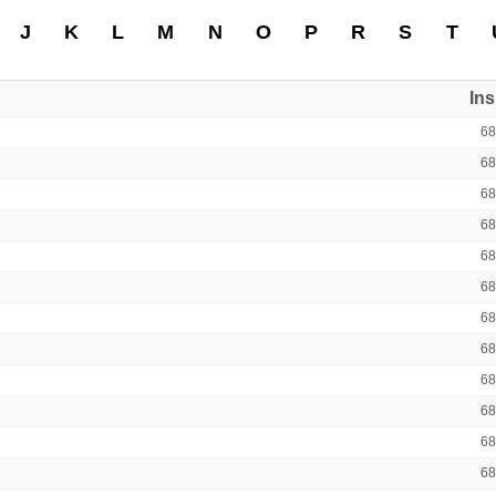
J
K
L
M
N
O
P
R
S
T
In
6
6
6
6
6
6
6
6
6
6
6
6