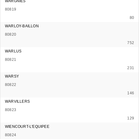
WARGNIES
80819
80
WARLOY-BAILLON
80820
752
WARLUS
80821
231
WARSY
80822
146
WARVILLERS
80823
129
WIENCOURT-L'EQUIPEE
80824