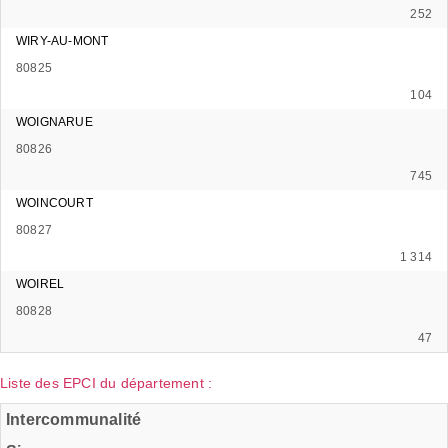
252
WIRY-AU-MONT
80825
104
WOIGNARUE
80826
745
WOINCOURT
80827
1 314
WOIREL
80828
47
Liste des EPCI du département :
Intercommunalité