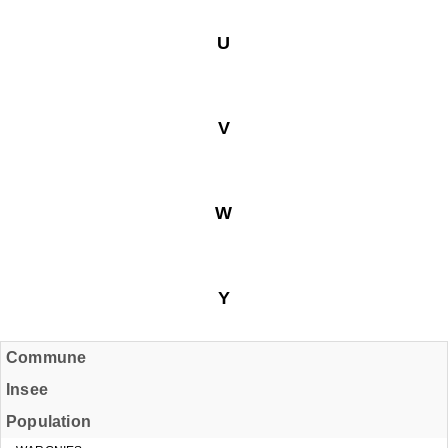
U
V
W
Y
Commune
Insee
Population