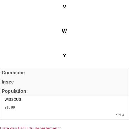
V
W
Y
Commune
Insee
Population
WISSOUS
91689
7 204
Liste des EPCI du département :