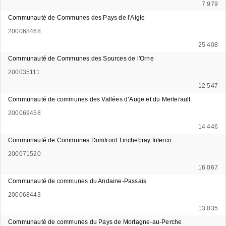
7 979
Communauté de Communes des Pays de l'Aigle
200068468
25 408
Communauté de Communes des Sources de l'Orne
200035111
12 547
Communauté de communes des Vallées d’Auge et du Merlerault
200069458
14 446
Communauté de Communes Domfront Tinchebray Interco
200071520
16 067
Communauté de communes du Andaine-Passais
200068443
13 035
Communauté de communes du Pays de Mortagne-au-Perche