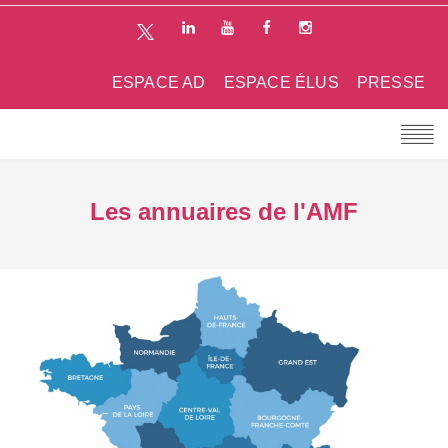
ESPACE AD
ESPACE ÉLUS
PRESSE
Les annuaires de l'AMF