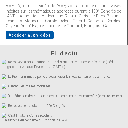
AMF TV, le media vidéo de l’AMF, vous propose des interviews
e
inédites sur les thématiques abordées durant le 100
Congrès de
l'AMF : Anne Hidalgo, Jean-Luc Rigaut, Christine Pires Beaune,
Jean-Luc Moudenc, Carole Delga, Gerard Collomb, Caroline
Cayeux, André Flajolet, Jacqueline Gourault, Françoise Gatel...
Accéder aux vidéos
Fil d'actu
Retrouvez la photo panoramique des maires ceints de leur écharpe (crédit
obligatoire : « Arnaud Février pour l’AMF » )
Le Premier ministre peine à désamorcer le mécontentement des maires
Climat : les maires mobilisés
"La réduction des emplois aidés. Qu'en pensent les maires" ? (le micro-trottoir)
Retrouvez les photos du 100e Congrès
C’est l’histoire d’une sacoche…
...la sacoche du centième du Congrès de l’AMF