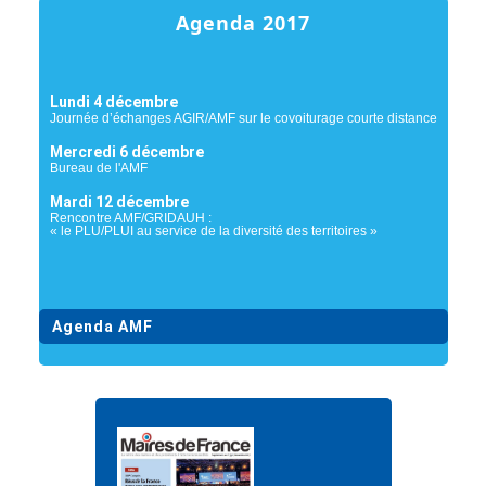
Agenda 2017
Lundi 4 décembre
Journée d’échanges AGIR/AMF sur le covoiturage courte distance
Mercredi 6 décembre
Bureau de l'AMF
Mardi 12 décembre
Rencontre AMF/GRIDAUH :
« le PLU/PLUI au service de la diversité des territoires »
Agenda AMF