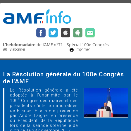
L’hebdomadaire
de l’AMF n°71 - Spécial 100e Congrès
S'abonner
Imprimer
La Résolution générale du 100e Congrès
de l'AMF
La Résolution générale a été
adoptée à l'unanimité par le
e
100
Congrès des maires et des
présidents d'intercommunalités
de France. Elle a été présentée
par André Laignel en présence
du Président de la République
lors de la séance solennelle de
clôture, le 23 novembre 2017.