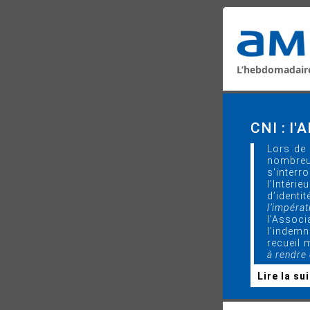
L’hebdomadair
CNI : l'
Lors de 
nombre
s'interr
l’Intér
d’ident
l’impérat
l'Associ
l'indemn
recueil 
à rendre 
Lire la su