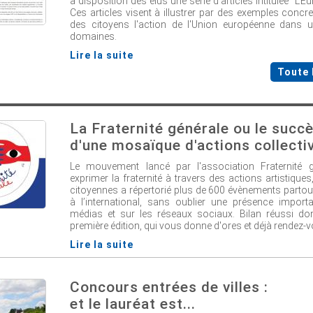
à disposition des élus une série d'articles intitulée "L'E
Ces articles visent à illustrer par des exemples concr
des citoyens l'action de l'Union européenne dans u
domaines.
Lire la suite
Toute 
La Fraternité générale ou le succ
d'une mosaïque d'actions collecti
Le mouvement lancé par l'association Fraternité 
exprimer la fraternité à travers des actions artistiques,
citoyennes a répertorié plus de 600 évènements partou
à l’international, sans oublier une présence import
médias et sur les réseaux sociaux. Bilan réussi do
première édition, qui vous donne d'ores et déjà rendez-
Lire la suite
Concours entrées de villes :
et le lauréat est...