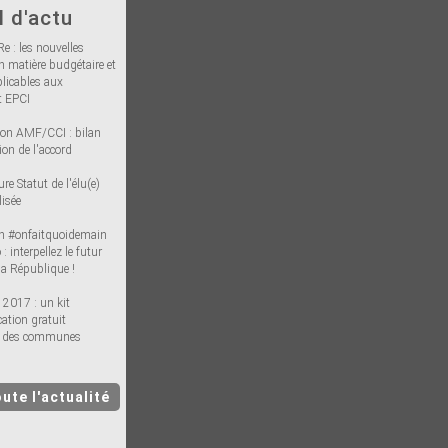
l d'actu
e : les nouvelles
n matière budgétaire et
plicables aux
 EPCI
on AMF/CCI : bilan
ion de l'accord
re Statut de l'élu(e)
lisée
n #onfaitquoidemain
: interpellez le futur
la République !
 2017 : un kit
tion gratuit
on des communes
ute l'actualité