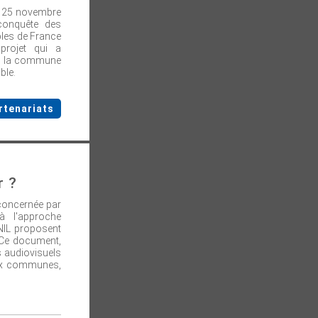
le 25 novembre
econquête des
bles de France
 projet qui a
re, la commune
ble.
rtenariats
r ?
 concernée par
à l'approche
NIL proposent
 Ce document,
s audiovisuels
 aux communes,