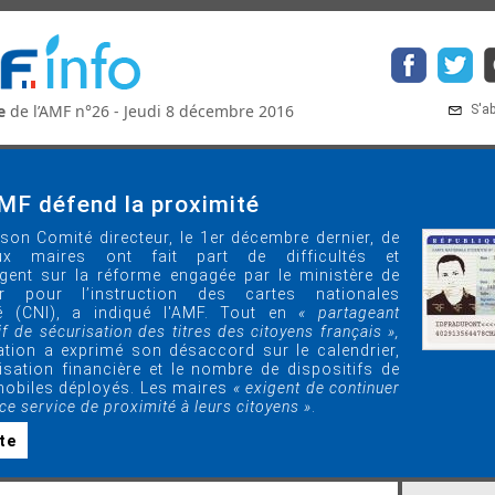
e
de l’AMF n°26 - Jeudi 8 décembre 2016
S'a
AMF défend la proximité
son Comité directeur, le 1er décembre dernier, de
ux maires ont fait part de difficultés et
ogent sur la réforme engagée par le ministère de
ieur pour l’instruction des cartes nationales
ité (CNI), a indiqué l'AMF. Tout en
« partageant
if de sécurisation des titres des citoyens français »,
ation a exprimé son désaccord sur le calendrier,
isation financière et le nombre de dispositifs de
mobiles déployés. Les maires
« exigent de continuer
ce service de proximité à leurs citoyens
»
.
ite