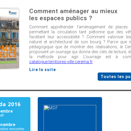
Comment aménager au mieux
les espaces publics ?
Comment appréhender l’aménagement de places 
permettant la circulation tant piétonne que des véh
facilitant leur accessibilité ? Comment valoriser le
naturel et architectural de son bourg ? Parce que ri
pédagogique que de montrer des réalisations, le Ce
proposent un ouvrage qui donne des clés de lecture, de
la méthode pour agir. L'ouvrage est à co
catalogue.territoires-ville.cerema.fr
Lire la suite
Toutes les pu
da 2016
cembre
AMF
écembre
mière rencontre