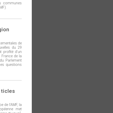
 les communes
MF).
gion
rtementales de
ruxelles du 29
 profité d’un
n France de la
 du Parlement
es questions
rticles
 de l’AMF, la
ropéenne met