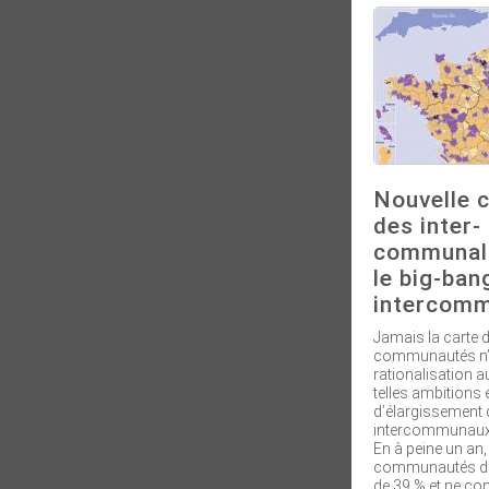
Nouvelle 
des inter-
communali
le big-ban
intercomm
Jamais la carte 
communautés n’
rationalisation a
telles ambitions
d’élargissement d
intercommunaux
En à peine un an
communautés devr
de 39 % et ne co