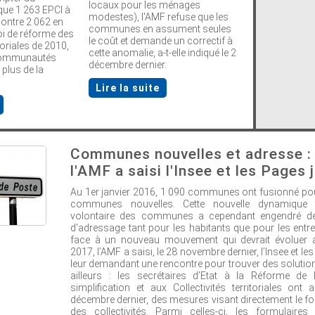
locaux pour les ménages
 que 1 263 EPCI à
modestes), l'AMF refuse que les
 contre 2 062 en
communes en assument seules
oi de réforme des
le coût et demande un correctif à
itoriales de 2010,
cette anomalie, a-t-elle indiqué le 2
communautés
décembre dernier.
 plus de la
Lire la suite
Communes nouvelles et adresse :
l'AMF a saisi l'Insee et les Pages 
Au 1er janvier 2016, 1 090 communes ont fusionné po
communes nouvelles. Cette nouvelle dynamique ter
volontaire des communes a cependant engendré d
d'adressage tant pour les habitants que pour les entre
face à un nouveau mouvement qui devrait évoluer a
2017, l’AMF a saisi, le 28 novembre dernier, l’Insee et l
leur demandant une rencontre pour trouver des solution
ailleurs : les secrétaires d’Etat à la Réforme de l
simplification et aux Collectivités territoriales ont
décembre dernier, des mesures visant directement le 
des collectivités. Parmi celles-ci, les formulaires