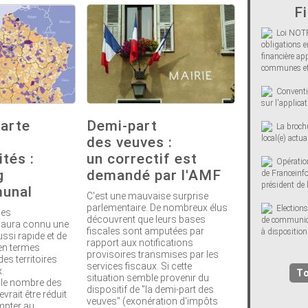
Fi
Loi NOTR
obligations e
financière ap
communes et
Conventi
sur l'applicat
carte
Demi-part
La brochu
local(e) actua
des veuves :
tés :
un correctif est
Opératio
g
demandé par l'AMF
de Franceinfo 
président de 
unal
C'est une mauvaise surprise
parlementaire. De nombreux élus
Elections
des
découvrent que leurs bases
de communica
aura connu une
fiscales sont amputées par
à dispositi
ussi rapide et de
rapport aux notifications
 en termes
provisoires transmises par les
es territoires
services fiscaux. Si cette
.
To
situation semble provenir du
, le nombre des
dispositif de "la demi-part des
ait être réduit
veuves" (exonération d'impôts
mpter au