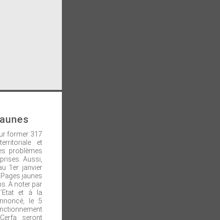
jaunes
ur former 317
ritoriale et
es problèmes
prises. Aussi,
u 1er janvier
es Pages jaunes
s. A noter par
’Etat et à la
 annoncé, le 5
fonctionnement
 Cerfa seront