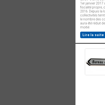
1er janvier 2017
fiscalité propre,
2016. Depuis la l
collectivités terr
le nombre des 
aura été réduit de
moitié.
Lire la suite