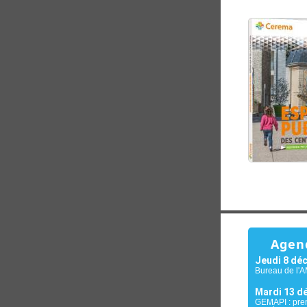
Agen
Jeudi 8 dé
Bureau de l'
Mardi 13 d
GEMAPI : pre