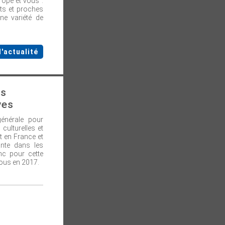
urope et vous".
ets et proches
ne variété de
l'actualité
ès
ves
générale pour
 culturelles et
t en France et
ante dans les
nc pour cette
vous en 2017.