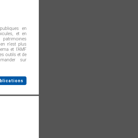
publiques en
icules, et en
s patrimoines
en n'est plus
rema et l'AMF
s outils et de
mmander sur
blications