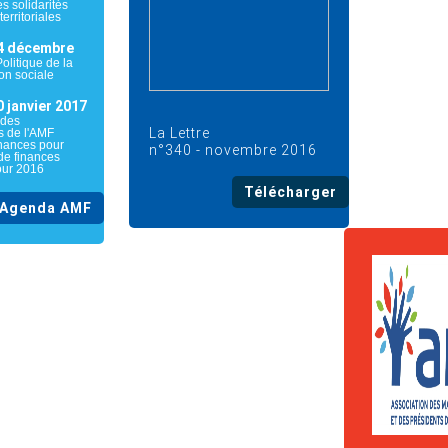
es solidarités
territoriales
4 décembre
litique de la
ion sociale
 janvier 2017
 des
La Lettre
s de l'AMF
finances pour
n°340 - novembre 2016
 de finances
pour 2016
Télécharger
Agenda AMF