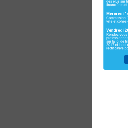
des élus sur l
financières et 
Mercredi 1
Commission Po
ville et cohés
Vendredi 20
Rendez-vous
professionnel
sur la loi de 
2017 et la loi
rectificative 