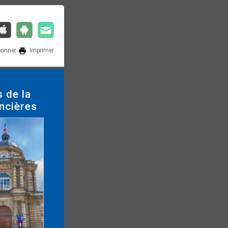
bonner
Imprimer
 de la
ncières