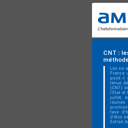
L’hebdomadair
CNT : le
méthode
Les six 
France u
posé il 
tenue de
(CNT) dé
l’Etat et
juillet,
réunies
promise 
taxe d’
d’élus s
Extrait d