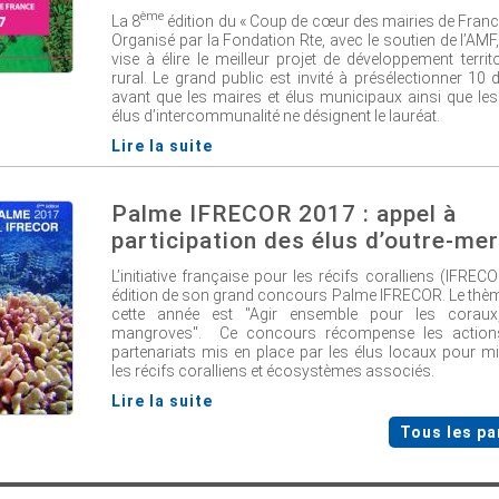
ème
La 8
édition du « Coup de cœur des mairies de France
Organisé par la Fondation Rte, avec le soutien de l’AM
vise à élire le meilleur projet de développement territo
rural. Le grand public est invité à présélectionner 10 
avant que les maires et élus municipaux ainsi que les
élus d’intercommunalité ne désignent le lauréat.
Lire la suite
Palme IFRECOR 2017 : appel à
participation des élus d’outre-mer
L’initiative française pour les récifs coralliens (IFREC
édition de son grand concours Palme IFRECOR. Le thèm
cette année est "Agir ensemble pour les coraux,
mangroves". Ce concours récompense les actions 
partenariats mis en place par les élus locaux pour m
les récifs coralliens et écosystèmes associés.
Lire la suite
Tous les pa