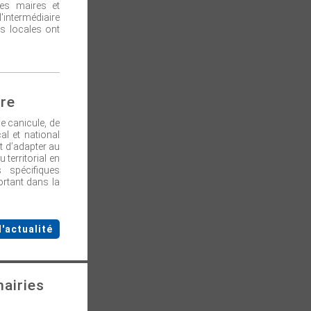
 les maires et
'intermédiaire
és locales ont
ire
ne canicule, de
al et national
et d’adapter au
territorial en
s spécifiques
portant dans la
l'actualité
mairies