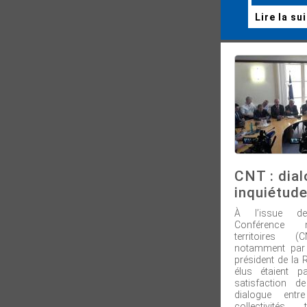
Lire la su
CNT : dial
inquiétud
À l’issue d
Conférence 
territoires 
notamment par
président de la Ré
élus étaient p
satisfaction de
dialogue entr
collectivités t