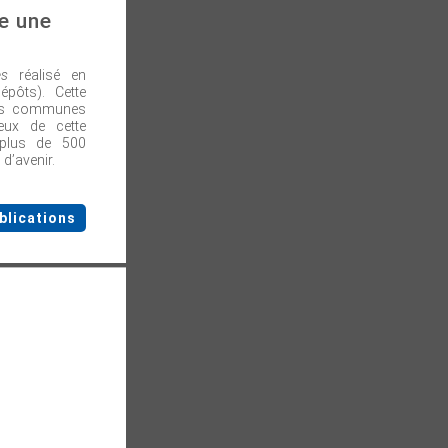
e une
es
réalisé en
épôts). Cette
des communes
eux de cette
e plus de 500
d’avenir.
blications