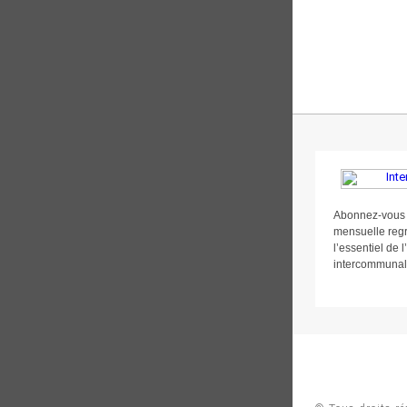
Abonnez-vous å 
mensuelle reg
l’essentiel de l
intercommunal