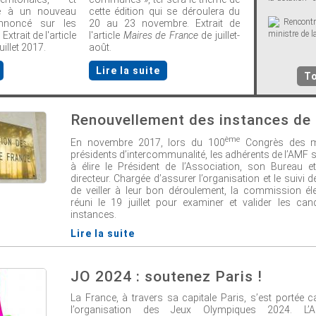
ace à un nouveau
cette édition qui se déroulera du
Rencontr
nnoncé sur les
20 au 23 novembre. Extrait de
ministre de l
Extrait de l'article
l'article
Maires de France
de juillet-
uillet 2017.
août.
Lire la suite
To
Renouvellement des instances de
ème
En novembre 2017, lors du 100
Congrès des m
présidents d’intercommunalité, les adhérents de l’AMF 
à élire le Président de l’Association, son Bureau 
directeur. Chargée d’assurer l’organisation et le suivi d
de veiller à leur bon déroulement, la commission éle
réuni le 19 juillet pour examiner et valider les can
instances.
Lire la suite
JO 2024 : soutenez Paris !
La France, à travers sa capitale Paris, s’est portée 
l’organisation des Jeux Olympiques 2024. L’A