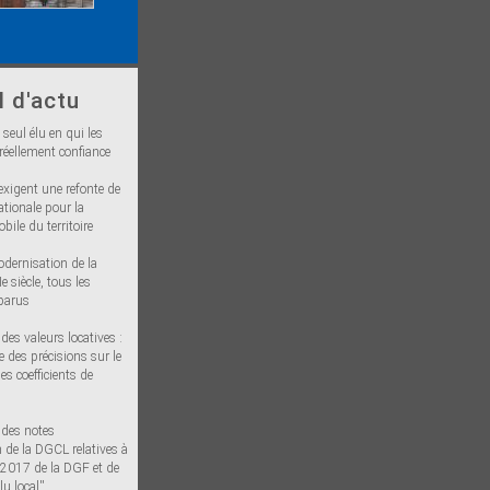
l d'actu
 seul élu en qui les
réellement confiance
exigent une refonte de
ationale pour la
bile du territoire
odernisation de la
e siècle, tous les
 parus
des valeurs locatives :
 des précisions sur le
s coefficients de
 des notes
 de la DGCL relatives à
n 2017 de la DGF et de
lu local''