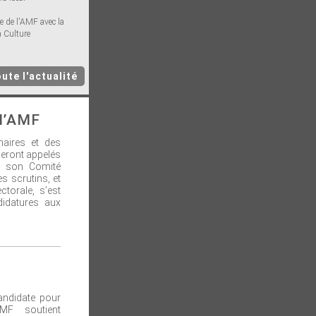
e de l'AMF avec la
a Culture
ute l'actualité
 l’AMF
aires et des
seront appelés
et son Comité
es scrutins, et
ctorale, s’est
didatures aux
candidate pour
MF soutient