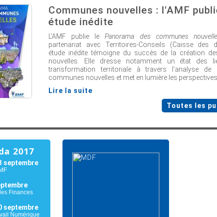
Communes nouvelles : l'AMF publi
étude inédite
L'AMF publie le
Panorama des communes nouvell
partenariat avec Territoires-Conseils (Caisse des d
étude inédite témoigne du succès de la création 
nouvelles. Elle dresse notamment un état des li
transformation territoriale à travers l’analyse d
communes nouvelles et met en lumière les perspectives 
Lire la suite
Toutes les pu
da 2017
3 septembre
AMF
eptembre
es Finances
0 septembre
avail Numérique