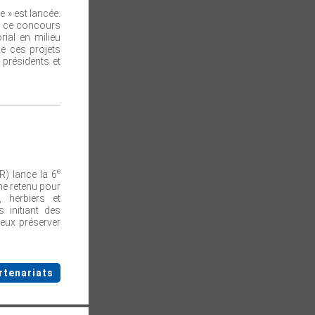
 » est lancée.
F, ce concours
rial en milieu
de ces projets
 présidents et
e
OR) lance la 6
e retenu pour
 herbiers et
initiant des
ieux préserver
rtenariats