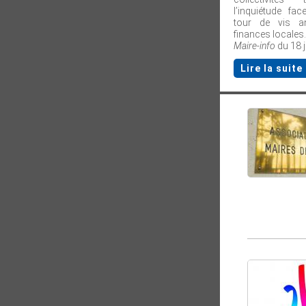
l’inquiétude f
tour de vis a
finances locales. 
Maire-info
du 18 j
Lire la suite