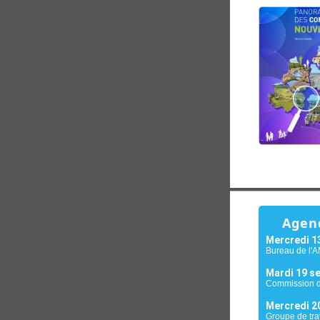
Agen
Mercredi 1
Bureau de l'
Mardi 19 s
Commission d
Mercredi 2
Groupe de tr