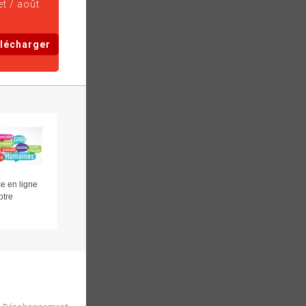
et / août
lécharger
e en ligne
otre