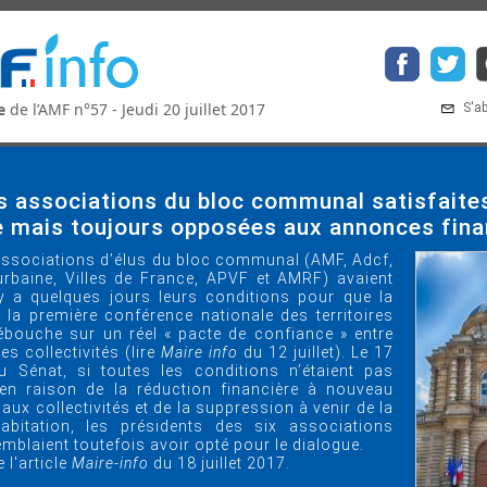
e
de l’AMF n°57 - Jeudi 20 juillet 2017
S'a
s associations du bloc communal satisfaites
 mais toujours opposées aux annonces fina
associations d’élus du bloc communal (AMF, Adcf,
rbaine, Villes de France, APVF et AMRF) avaient
y a quelques jours leurs conditions pour que la
 la première conférence nationale des territoires
bouche sur un réel « pacte de confiance » entre
 les collectivités (lire
Maire info
du 12 juillet). Le 17
 au Sénat, si toutes les conditions n’étaient pas
 en raison de la réduction financière à nouveau
aux collectivités et de la suppression à venir de la
habitation, les présidents des six associations
emblaient toutefois avoir opté pour le dialogue.
e l'article
Maire-info
du 18 juillet 2017.