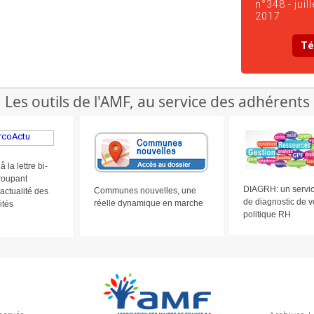
n°348 - juill
2017
Té
Les outils de l'AMF, au service des adhérents
la lettre bi-
roupant
DIAGRH: un servic
Communes nouvelles, une
’actualité des
de diagnostic de v
réelle dynamique en marche
ités
politique RH