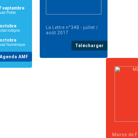
7 septembre
ail Petite
 octobre
La Lettre n°348 - juillet /
itat indigne
août 2017
 octobre
avail Numérique
Télécharger
Agenda AMF
Maires de 