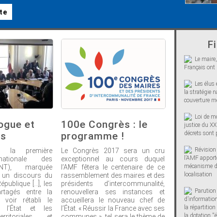
ite
Fi
Le maire,
Français ont 
Les élus 
la stratégie n
couverture mo
Loi de m
ogue et
100e Congrès : le
justice du XXI
décrets sont
es
programme !
Révision 
e la première
Le Congrès 2017 sera un cru
l’AMF apporte
nationale des
exceptionnel au cours duquel
mécanisme de
(CNT), marquée
l’AMF fêtera le centenaire de ce
localisation
 un discours du
rassemblement des maires et des
publique [...], les
présidents d’intercommunalité,
Parution
artagés entre la
renouvellera ses instances et
d’information
 voir rétabli le
accueillera le nouveau chef de
la répartitio
e l’État et les
l’État. « Réussir la France avec ses
la dotation ''é
erritoriales, et
communes », tel sera le thème de