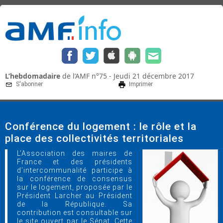
L’hebdomadaire
de l’AMF n°75 - Jeudi 21 décembre 2017
S'abonner
Imprimer
Conférence du logement : le rôle et la
place des collectivités territoriales
L’Association des maires de
France et des présidents
d’intercommunalité participe à
la conférence de consensus
sur le logement, proposée par le
Président Larcher au Président
de la République. Sa
contribution est consultable sur
le site ouvert par le Sénat. Cette