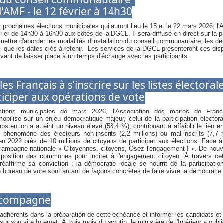
'AMF - le 12 février à 14h30
 prochaines élections municipales qui auront lieu le 15 et le 22 mars 2026, l
vrier de 14h30 à 16h30 aux côtés de la DGCL. Il sera diffusé en direct sur la p
mettra d'aborder les modalités d'installation du conseil communautaire, les dé
i que les dates clés à retenir. Les services de la DGCL présenteront ces dis
vant de laisser place à un temps d'échange avec les participants.
es Français à s’inscrire sur les listes électorale
ticiper aux opérations de vote
ctions municipales de mars 2026, l'Association des maires de Franc
obilise sur un enjeu démocratique majeur, celui de la participation électora
bstention a atteint un niveau élevé (58,4 %), contribuant à affaiblir le lien en
e phénomène des électeurs non-inscrits (2,2 millions) ou mal-inscrits (7,7 mi
 en 2022 près de 10 millions de citoyens de participer aux élections. Face à 
a campagne nationale « Citoyennes, citoyens, Osez l'engagement ! ». De nou
isposition des communes pour inciter à l'engagement citoyen. À travers 
éaffirme sa conviction : la démocratie locale se nourrit de la participatio
 un bureau de vote sont autant de façons concrètes de faire vivre la démocratie à
ccompagne
hérents dans la préparation de cette échéance et informer les candidats et 
ur son site Internet. À trois mois du scrutin, le ministère de l'Intérieur a pu