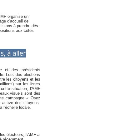
'AMF organise un
age d'accueil de
cisions à prendre dès
positions aux côtés
s, à aller
e et des présidents
le. Lors des élections
tre les citoyens et les
llions) sur les listes
cette situation, l'AMF
veaux visuels sont dès
cette campagne « Osez
n active des citoyens.
 l'échelle locale.
les électeurs, l'AMF a
blié récemment