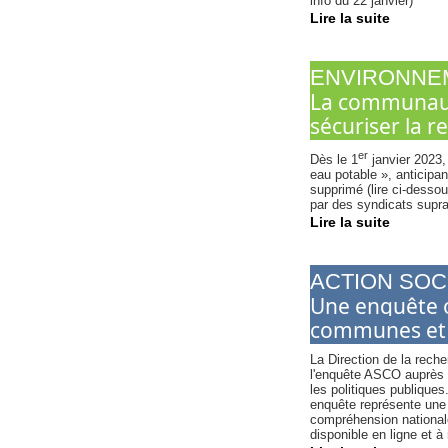
info du 22 janvier)
Lire la suite
ENVIRONNE
La communauté
sécuriser la 
er
Dès le 1
janvier 2023
eau potable », anticipant
supprimé (lire ci-desso
par des syndicats supr
Lire la suite
ACTION SOC
Une enquête o
communes et 
La Direction de la reche
l'enquête ASCO auprès de
les politiques publiques
enquête représente une o
compréhension national
disponible en ligne et à