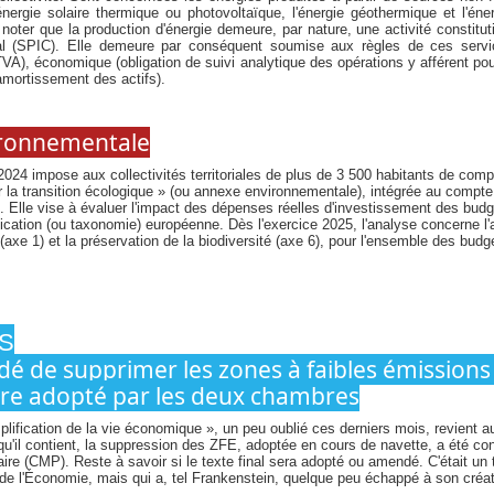
ergie solaire thermique ou photovoltaïque, l'énergie géothermique et l'énerg
oter que la production d'énergie demeure, par nature, une activité constituti
al (SPIC). Elle demeure par conséquent soumise aux règles de ces servic
VA), économique (obligation de suivi analytique des opérations y afférent pour
amortissement des actifs).
ironnementale
2024 impose aux collectivités territoriales de plus de 3 500 habitants de comp
 la transition écologique » (ou annexe environnementale), intégrée au compte 
. Elle vise à évaluer l'impact des dépenses réelles d'investissement des bud
fication (ou taxonomie) européenne. Dès l'exercice 2025, l'analyse concerne l'
xe 1) et la préservation de la biodiversité (axe 6), pour l'ensemble des budg
S
dé de supprimer les zones à faibles émissions 
tre adopté par les deux chambres
mplification de la vie économique », un peu oublié ces derniers mois, revient 
'il contient, la suppression des ZFE, adoptée en cours de navette, a été co
ire (CMP). Reste à savoir si le texte final sera adopté ou amendé. C'était un
 de l'Économie, mais qui a, tel Frankenstein, quelque peu échappé à son créate