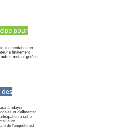
cipe pour
e «alimentation en
lateur a finalement
 autres restant gérées
n des
caux à relayer
ocales et d'alimenter
rticipation à cette
meilleure
re de l'enquête est