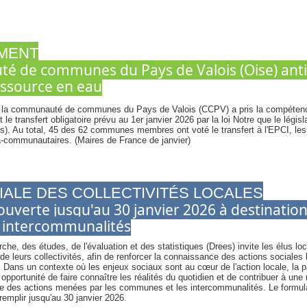
MENT
 de communes du Pays de Valois (Oise) anti
ressource en eau
, la communauté de communes du Pays de Valois (CCPV) a pris la compétenc
 le transfert obligatoire prévu au 1er janvier 2026 par la loi Notre que le légis
us). Au total, 45 des 62 communes membres ont voté le transfert à l'EPCI, les
a-communautaires. (Maires de France de janvier)
IALE DES COLLECTIVITÉS LOCALES
uverte jusqu'au 30 janvier 2026 à destinatio
intercommunalités
rche, des études, de l'évaluation et des statistiques (Drees) invite les élus lo
 leurs collectivités, afin de renforcer la connaissance des actions sociales l
. Dans un contexte où les enjeux sociaux sont au cœur de l'action locale, la pa
pportunité de faire connaître les réalités du quotidien et de contribuer à une 
e des actions menées par les communes et les intercommunalités. Le formulai
 remplir jusqu'au 30 janvier 2026.