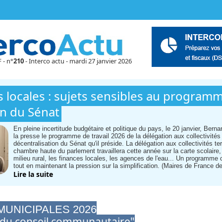
 - n°
210
- Interco actu - mardi 27 janvier 2026
és locales : sujets sensibles au progra
on du Sénat
En pleine incertitude budgétaire et politique du pays, le 20 janvier, Bern
la presse le programme de travail 2026 de la délégation aux collectivités te
décentralisation du Sénat qu'il préside. La délégation aux collectivités terr
chambre haute du parlement travaillera cette année sur la carte scolaire
milieu rural, les finances locales, les agences de l'eau... Un programme 
tout en maintenant la pression sur la simplification. (Maires de France de
Lire la suite
MUNICIPALES 2026
on du conseil communautaire"