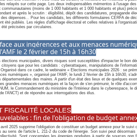
iles relayés sur cette page. Les deux indispensables mémentos à l'usage des
t communautaires (moins de 1 000 habitants et 1 000 habitants et plus) précis
endant et après le scrutin : éligibilité, dépôt des candidatures, propagande él
des dépenses... Pour les candidats, les différents formulaires CERFA de déc
t été publiés. Les règles d'affichage électoral et celles relatives à l'organisat
t été précisées par circulaires.
face aux ingérences et aux menaces numériq
'AMF le 2 février de 15h à 16h30
 élections municipales, divers risques sont susceptibles d'impacter le bon 
s citoyens que pour les candidats : cyberattaques, manipulations de l'informat
Organisé dans ce cadre, le webinaire « Elections municipales 2026 : se prém
es numériques », organisé par l'AMF, le lundi 2 février de 15h à 16h30, s'ad
s départementales des maires. A partir d'un état des lieux et de quelques exem
 les grandes menaces numériques et la façon de s'en prémunir, le rôle d'acc
INUM, le Commandement du ministère de l'Intérieur dans le cyberespace, le di
de l'ANCT) et de répondre aux interrogations des élus.
T FISCALITÉ LOCALES
velables : fin de l'obligation de budget anne
avril 2025 supprime l'obligation de constituer un budget annexe pour le suivi d'
 au sens de l'article L. 211-2 du code de l'énergie. Son suivi peut désormais 
collectivité. Sont concernées les énergies produites à partir de sources non 