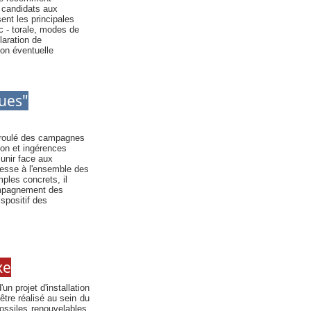
 candidats aux
ent les principales
ec - torale, modes de
laration de
ion éventuelle
ues"
déroulé des campagnes
ion et ingérences
unir face aux
resse à l'ensemble des
ples concrets, il
ompagnement des
spositif des
xe
un projet d'installation
être réalisé au sein du
fossiles renouvelables,