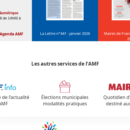
Numérique
26 de 14h00 à
La Lettre n°441 - janvier 2026
Maires de Franc
Agenda AMF
2
Les autres services de l'AMF
e l’actualité
Élections municipales
Quotidien d
'AMF
modalités pratiques
destiné au