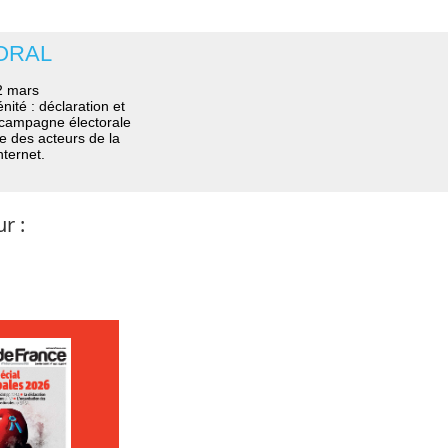
TORAL
2 mars
nité : déclaration et
a campagne électorale
me des acteurs de la
nternet.
r :