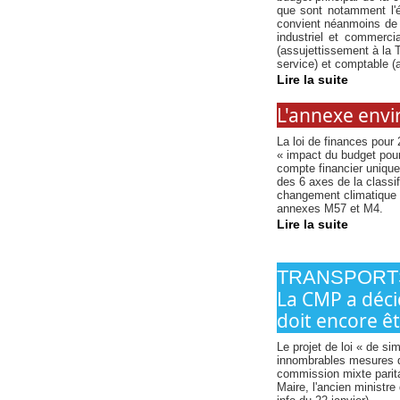
que sont notamment l'én
convient néanmoins de n
industriel et commerci
(assujettissement à la T
service) et comptable (
Lire la suite
L'annexe env
La loi de finances pour 
« impact du budget pour
compte financier unique
des 6 axes de la classi
changement climatique (a
annexes M57 et M4.
Lire la suite
TRANSPORT
La CMP a déci
doit encore ê
Le projet de loi « de si
innombrables mesures qu
commission mixte parita
Maire, l'ancien ministre