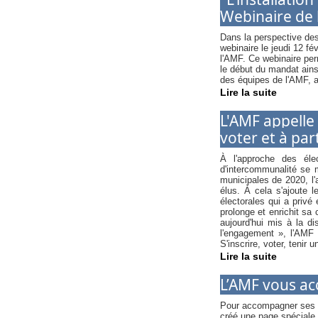
Webinaire de l
Dans la perspective des
webinaire le jeudi 12 fé
l'AMF. Ce webinaire per
le début du mandat ains
des équipes de l'AMF, a
Lire la suite
L'AMF appelle l
voter et à par
À l'approche des éle
d'intercommunalité se m
municipales de 2020, l'a
élus. À cela s'ajoute l
électorales qui a privé
prolonge et enrichit s
aujourd'hui mis à la d
l'engagement », l'AMF r
S'inscrire, voter, tenir
Lire la suite
L’AMF vous a
Pour accompagner ses ad
créé une page spéciale s