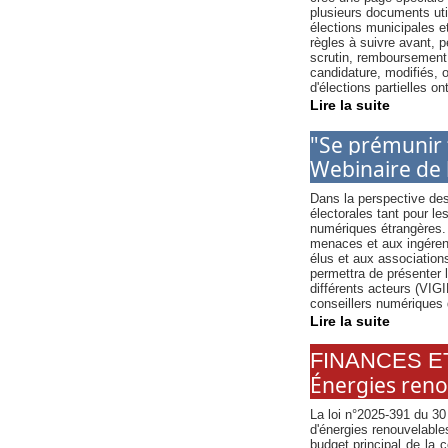
plusieurs documents ut
élections municipales e
règles à suivre avant, p
scrutin, remboursement 
candidature, modifiés, on
d'élections partielles on
Lire la suite
"Se prémunir 
Webinaire de l
Dans la perspective des
électorales tant pour le
numériques étrangères. 
menaces et aux ingérenc
élus et aux association
permettra de présenter
différents acteurs (VIG
conseillers numériques 
Lire la suite
FINANCES E
Énergies renou
La loi n°2025-391 du 30 
d'énergies renouvelables
budget principal de la 