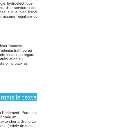
ie hydroélectrique. Il
ve d'un service public
es sur le plan fiscal
 assurer l'équilibre du
léter l'annexe
administratif ou au
gets locaux au regard
atténuation au
ets principaux et
mais le texte
au Parlement. Parmi les
nfirmée en
 texte cher à Bruno Le
ur. (article de maire-