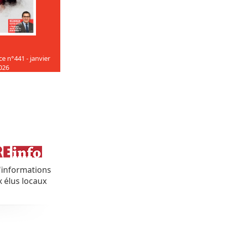
e n°441 - janvier
026
'informations
x élus locaux