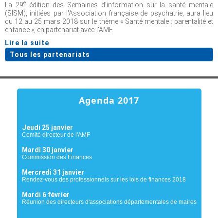
e
La 29
édition des Semaines d’information sur la santé mentale
(SISM), initiées par l'Association française de psychatrie, aura lieu
du 12 au 25 mars 2018 sur le thème « Santé mentale : parentalité et
enfance », en partenariat avec l'AMF.
Lire la suite
Tous les partenariats
Agenda 2017
Jeudi 25 janvier
Comité directeur de l'AMF
Mardi 30 janvier
Commission des Finances
Mercredi 31 janvier
Rendez-vous des professionnels sur les lois de finances 2018
Mardi 6 février
Réunion des directeurs d'associations départementales de maires