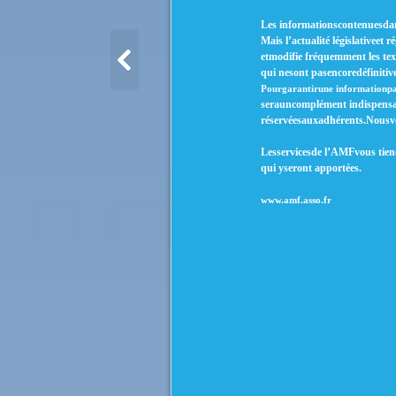
Les informationscontenuesdan
Mais l’actualité législativeet 
etmodifie fréquemment les te
qui nesont pasencoredéfinitiv
Pourgarantirune informationpar
serauncomplément indispensab
réservéesauxadhérents.Nousvou
Lesservicesde l’AMFvous tien
qui yseront apportées.
www.amf.asso.fr