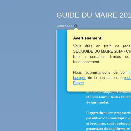
GUIDE DU MAIRE 2014
Version-SEO
Avertissement
Vous êtes en train de regar
SEO
GUIDE DU MAIRE 2014 - C
Elle a certaines limites d
fonctionnement.
Nous recommandons de voir
AVANTPROPOS
basique
de la publication ou
ins
Player
.
LeGuidedumaire, réalisépar l
destinéàaccompagner lesmaire
et à leur fournir toutes les in
de leurmandat.
L’approchequi est proposéeda
possibleavecdesconseilspratiq
et brochures, ainsi quedenomb
permettant decomplétervotre i